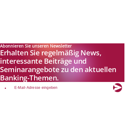
Abonnieren Sie unseren Newsletter
Erhalten Sie regelmäßig News,
interessante Beiträge und
Seminarangebote zu den aktuellen
Banking-Themen.
email
Explore new visions in banking.
Banking.Vision ist die Kommunikationsplattform der Zukunft zu
aktuellen Themen, Trends und Innovationen der Branche Banking. Mit
einer kostenlosen Registrierung profitieren Sie von exklusiven
Einblicken, hoher Branchenexpertise und dem fundierten Austausch mit
unseren Experten.