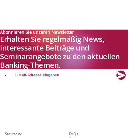
Abonnieren Sie unseren Newsletter
Erhalten Sie regelmäßig News,
interessante Beiträge und
Seminarangebote zu den aktuellen
Banking-Themen.
email
Explore new visions in banking.
Banking.Vision ist die Kommunikationsplattform der Zukunft zu
aktuellen Themen, Trends und Innovationen der Branche Banking. Mit
einer kostenlosen Registrierung profitieren Sie von exklusiven
Einblicken, hoher Branchenexpertise und dem fundierten Austausch mit
unseren Experten.
Quicklinks
Über Banking.Vision
Startseite
FAQs