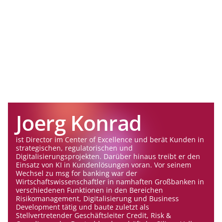
Joerg Konrad
ist Director im Center of Excellence und berät Kunden in
strategischen, regulatorischen und
Digitalisierungsprojekten. Darüber hinaus treibt er den
Einsatz von KI in Kundenlösungen voran. Vor seinem
Wechsel zu msg for banking war der
Wirtschaftswissenschaftler in namhaften Großbanken in
verschiedenen Funktionen in den Bereichen
Risikomanagement, Digitalisierung und Business
Development tätig und baute zuletzt als
Stellvertretender Geschäftsleiter Credit, Risk &