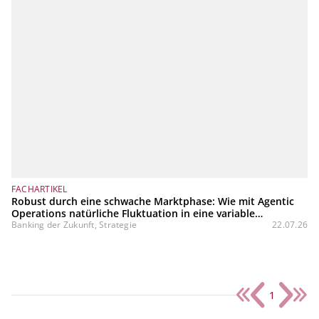
FACHARTIKEL
Robust durch eine schwache Marktphase: Wie mit Agentic
Operations natürliche Fluktuation in eine variable
Kostenstruktur transformiert werden kann
Banking der Zukunft, Strategie
22.07.26
1