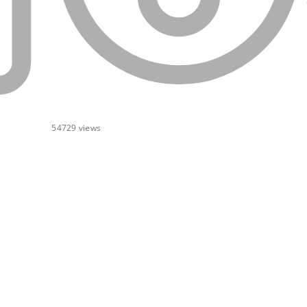
54729
views