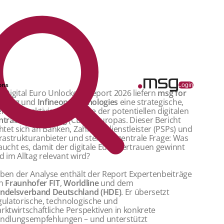
ons
Login
 „Digital Euro Unlocked“ Report 2026 liefern
msg for
nking
und
Infineon Technologies
eine strategische,
hrperspektivische Analyse der potentiellen digitalen
ntralbankwährung
(CBDC) Europas. Dieser Bericht
chtet sich an Banken, Zahlungsdienstleister (PSPs) und
frastrukturanbieter und stellt die zentrale Frage: Was
aucht es, damit der digitale Euro Vertrauen gewinnt
d im Alltag relevant wird?
ben der Analyse enthält der Report Expertenbeiträge
on
Fraunhofer FIT
,
Worldline
und dem
ndelsverband Deutschland (HDE)
. Er übersetzt
gulatorische, technologische und
rktwirtschaftliche Perspektiven in konkrete
ndlungsempfehlungen – und unterstützt