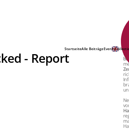
Startseite
Alle Beiträge
Events
Collecti
cked - Report
Im
ba
me
Ze
ri
In
br
un
Ne
v
Ha
re
ma
Ha