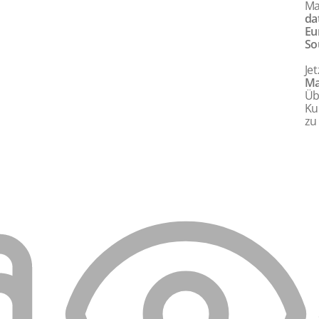
Ma
da
Eu
So
Je
Ma
Üb
Ku
zu