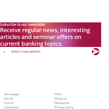
Subscribe to our newsletter
Receive regular news, interesting
articles and seminar offers on
current banking topics.
email
Explore new visions in banking.
Banking.Vision is the communication platform of the future, covering
current topics, trends and innovations in the banking sector. By
registering for free, you can benefit from exclusive insights, in-depth
industry expertise and meaningful discussions with our experts.
Quicklinks
About Banking.Vision
Homepage
FAQs
Events
About us
Search
Netiquette
Collections
Privacy policy