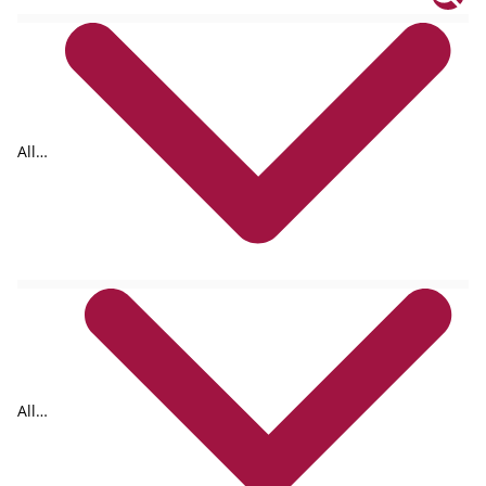
All
tags
All
formats