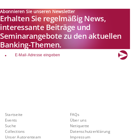
Abonnieren Sie unseren Newsletter
Erhalten Sie regelmäßig News,
interessante Beiträge und
Seminarangebote zu den aktuellen
Banking-Themen.
email
Explore new visions in banking.
Banking.Vision ist die Kommunikationsplattform der Zukunft zu
aktuellen Themen, Trends und Innovationen der Branche Banking. Mit
einer kostenlosen Registrierung profitieren Sie von exklusiven
Einblicken, hoher Branchenexpertise und dem fundierten Austausch mit
unseren Experten.
Quicklinks
Über Banking.Vision
Startseite
FAQs
Events
Über uns
Suche
Netiquette
Collections
Datenschutzerklärung
Unser Autorenteam
Impressum