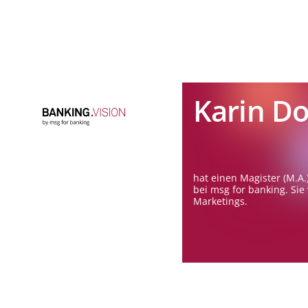
Karin D
hat einen Magister (M.A.
bei msg for banking. Sie
Marketings.