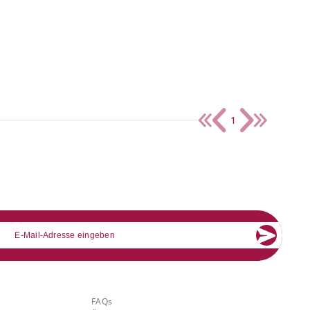
1
mail
Über Banking.Vision
FAQs