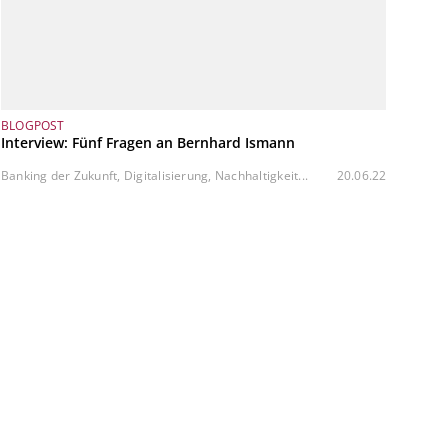
BLOGPOST
Interview: Fünf Fragen an Bernhard Ismann
Banking der Zukunft, Digitalisierung, Nachhaltigkeit...
20.06.22