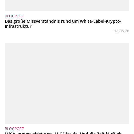
BLOGPOST
Das große Missverständnis rund um White-Label-Krypto-
Infrastruktur
18.05.26
BLOGPOST
MiCA kommt nicht erst. MiCA ist da. Und die Zeit läuft ab.