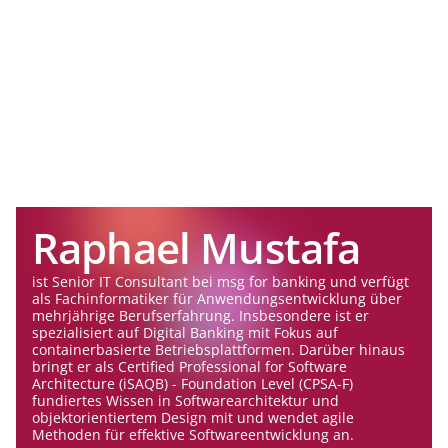
Raphael Mustafa
ist Senior IT Consultant bei msg for banking und verfügt
als Fachinformatiker für Anwendungsentwicklung über
mehrjährige Berufserfahrung. Insbesondere ist er
spezialisiert auf Digital Banking mit Fokus auf
containerbasierte Betriebsplattformen. Darüber hinaus
bringt er als Certified Professional for Software
Architecture (iSAQB) - Foundation Level (CPSA-F)
fundiertes Wissen in Softwarearchitektur und
objektorientiertem Design mit und wendet agile
Methoden für effektive Softwareentwicklung an.