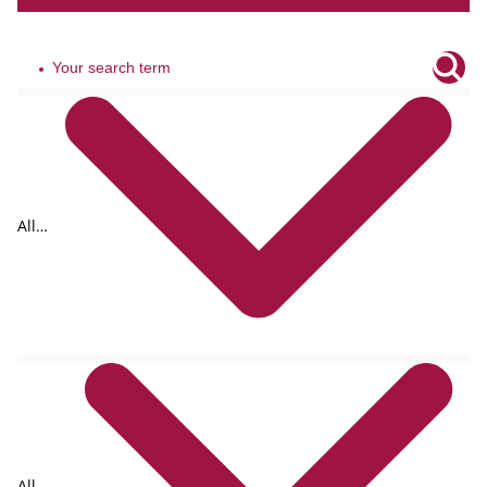
All
tags
All