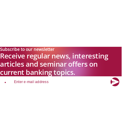
Subscribe to our newsletter
Receive regular news, interesting
articles and seminar offers on
current banking topics.
email
Explore new visions in banking.
Banking.Vision is the communication platform of the future, covering
current topics, trends and innovations in the banking sector. By
registering for free, you can benefit from exclusive insights, in-depth
industry expertise and meaningful discussions with our experts.
Quicklinks
About Banking.Vision