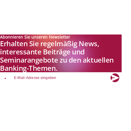
Abonnieren Sie unseren Newsletter
Erhalten Sie regelmäßig News,
interessante Beiträge und
Seminarangebote zu den aktuellen
Banking-Themen.
email
Explore new visions in banking.
Banking.Vision ist die Kommunikationsplattform der Zukunft zu
aktuellen Themen, Trends und Innovationen der Branche Banking. Mit
einer kostenlosen Registrierung profitieren Sie von exklusiven
Einblicken, hoher Branchenexpertise und dem fundierten Austausch mit
unseren Experten.
Quicklinks
Über Banking.Vision