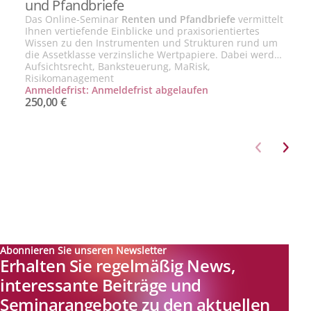
und Pfandbriefe
Das Online-Seminar
Renten und Pfandbriefe
vermittelt
Ihnen vertiefende Einblicke und praxisorientiertes
Wissen zu den Instrumenten und Strukturen rund um
die Assetklasse verzinsliche Wertpapiere. Dabei werden
wesentliche Themen wie Marktstrukturen und
Aufsichtsrecht, Banksteuerung, MaRisk,
Marktmechanismen sowie die Funktionsweise der
Risikomanagement
verschiedenen Produkte im Anlage- und
Anmeldefrist
:
Anmeldefrist abgelaufen
250,00 €
Handelsumfeld beleuchtet und grundlegende Begriffe
erläutert. Praktische Übungen unterstützen Sie dabei,
das erworbene Wissen zu festigen.
Abonnieren Sie unseren Newsletter
Erhalten Sie regelmäßig News,
interessante Beiträge und
Seminarangebote zu den aktuellen