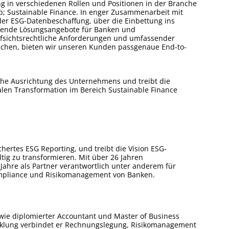
ng in verschiedenen Rollen und Positionen in der Branche
p; Sustainable Finance. In enger Zusammenarbeit mit
 der ESG-Datenbeschaffung, über die Einbettung ins
sende Lösungsangebote für Banken und
aufsichtsrechtliche Anforderungen und umfassender
eichen, bieten wir unseren Kunden passgenaue End-to-
sche Ausrichtung des Unternehmens und treibt die
talen Transformation im Bereich Sustainable Finance
chertes ESG Reporting, und treibt die Vision ESG-
g zu transformieren. Mit über 26 Jahren
ahre als Partner verantwortlich unter anderem für
Compliance und Risikomanagement von Banken.
 sowie diplomierter Accountant und Master of Business
icklung verbindet er Rechnungslegung, Risikomanagement