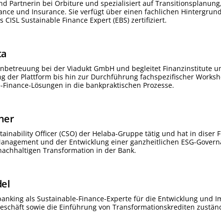
nd Partnerin bei Orbiture und spezialisiert auf Transitionsplanun
nance und Insurance. Sie verfügt über einen fachlichen Hinterg
s CISL Sustainable Finance Expert (EBS) zertifiziert.
ta
enbetreuung bei der Viadukt GmbH und begleitet Finanzinstitute 
 der Plattform bis hin zur Durchführung fachspezifischer Workshop
-Finance-Lösungen in die bankpraktischen Prozesse.
ner
ustainability Officer (CSO) der Helaba-Gruppe tätig und hat in di
Management und der Entwicklung einer ganzheitlichen ESG-Governanc
achhaltigen Transformation in der Bank.
del
 banking als Sustainable-Finance-Experte für die Entwicklung un
schäft sowie die Einführung von Transformationskrediten zuständ