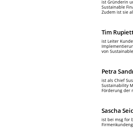
ist Gründerin u
Sustainable Fi
Zudem ist sie al
Tim
Rupiet
ist Leiter Kund
Implementierung
von Sustainable
Petra
Sand
ist als Chief S
Sustainability 
Förderung der n
Sascha
Sei
ist bei msg for
Firmenkundenge