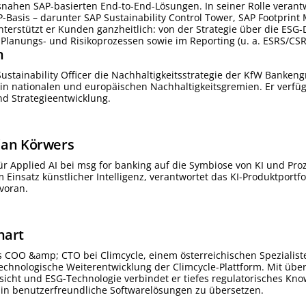
snahen SAP-basierten End-to-End-Lösungen. In seiner Rolle verantw
-Basis – darunter SAP Sustainability Control Tower, SAP Footpri
erstützt er Kunden ganzheitlich: von der Strategie über die ESG
 Planungs- und Risikoprozessen sowie im Reporting (u. a. ESRS/CSR
n
f Sustainability Officer die Nachhaltigkeitsstrategie der KfW Banke
W in nationalen und europäischen Nachhaltigkeitsgremien. Er verfüg
d Strategieentwicklung.
ian
Körwers
 für Applied AI bei msg for banking auf die Symbiose von KI und Pro
 Einsatz künstlicher Intelligenz, verantwortet das KI-Produktportfo
voran.
hart
s COO &amp; CTO bei Climcycle, einem österreichischen Spezialiste
echnologische Weiterentwicklung der Climcycle-Plattform. Mit üb
icht und ESG-Technologie verbindet er tiefes regulatorisches Kn
in benutzerfreundliche Softwarelösungen zu übersetzen.