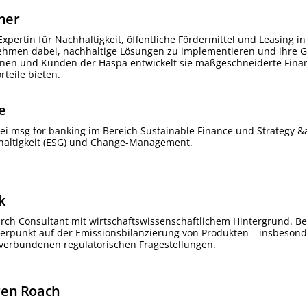
ner
 Expertin für Nachhaltigkeit, öffentliche Fördermittel und Leasi
ehmen dabei, nachhaltige Lösungen zu implementieren und ihre G
nen und Kunden der Haspa entwickelt sie maßgeschneiderte Finanz
teile bieten.
e
ei msg for banking im Bereich Sustainable Finance und Strategy &
hhaltigkeit (ESG) und Change-Management.
k
arch Consultant mit wirtschaftswissenschaftlichem Hintergrund. Bei 
werpunkt auf der Emissionsbilanzierung von Produkten – insbeson
verbundenen regulatorischen Fragestellungen.
ren
Roach