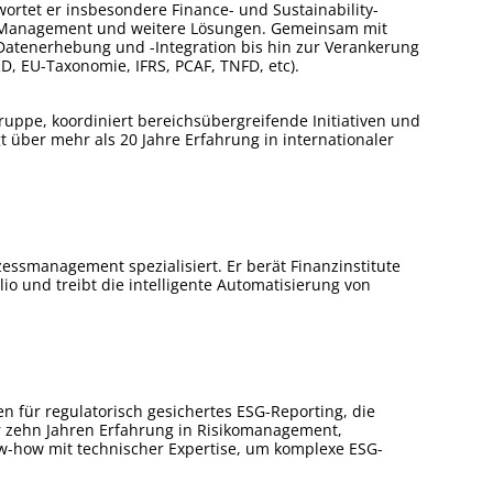
ortet er insbesondere Finance- und Sustainability-
nt Management und weitere Lösungen. Gemeinsam mit
-Datenerhebung und -Integration bis hin zur Verankerung
D, EU-Taxonomie, IFRS, PCAF, TNFD, etc).
ngruppe, koordiniert bereichsübergreifende Initiativen und
t über mehr als 20 Jahre Erfahrung in internationaler
zessmanagement spezialisiert. Er berät Finanzinstitute
lio und treibt die intelligente Automatisierung von
n für regulatorisch gesichertes ESG-Reporting, die
er zehn Jahren Erfahrung in Risikomanagement,
ow-how mit technischer Expertise, um komplexe ESG-