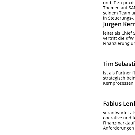
und IT zu praxi
Themen auf SAP
seinem Team unt
in Steuerungs-,
Jürgen
Ker
leitet als Chie
vertritt die Kf
Finanzierung un
Tim Sebast
ist als Partner
strategisch beim
Kernprozessen 
Fabius
Len
verantwortet al
operative und t
Finanzmarktaufs
Anforderungen 