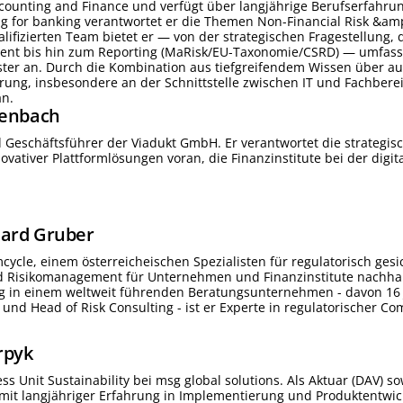
ccounting and Finance und verfügt über langjährige Berufserfahru
g for banking verantwortet er die Themen Non-Financial Risk &am
ifizierten Team bietet er — von der strategischen Fragestellung,
nt bis hin zum Reporting (MaRisk/EU-Taxonomie/CSRD) — umfas
ister an. Durch die Kombination aus tiefgreifendem Wissen über 
rung, insbesondere an der Schnittstelle zwischen IT und Fachber
n.
senbach
 Geschäftsführer der Viadukt GmbH. Er verantwortet die strategi
ovativer Plattformlösungen voran, die Finanzinstitute bei der digi
hard
Gruber
mcycle, einem österreicheischen Spezialisten für regulatorisch gesi
 Risikomanagement für Unternehmen und Finanzinstitute nachhalti
g in einem weltweit führenden Beratungsunternehmen - davon 16 J
nd Head of Risk Consulting - ist er Experte in regulatorischer 
rpyk
ness Unit Sustainability bei msg global solutions. Als Aktuar (DAV)
 mit langjähriger Erfahrung in Implementierung und Produktentw