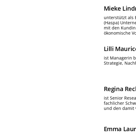
Mieke
Lind
unterstützt als
(Haspa) Untern
mit den Kundin
ökonomische Vor
Lilli
Mauric
ist Managerin b
Strategie, Nac
Regina
Rec
ist Senior Rese
fachlicher Sch
und den damit 
Emma Lau