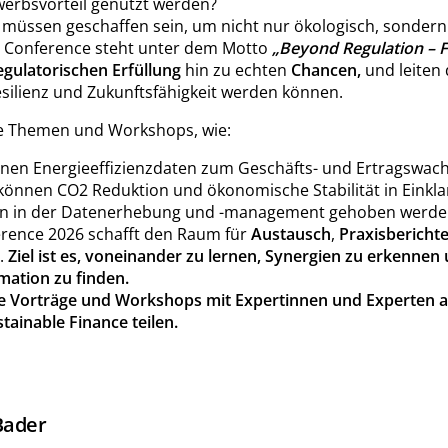
erbsvorteil genutzt werden?
üssen geschaffen sein, um nicht nur ökologisch, sondern
e Conference steht unter dem Motto
„Beyond Regulation – 
egulatorischen Erfüllung
hin zu echten
Chancen,
und leiten 
silienz und Zukunftsfähigkeit werden können.
de Themen und Workshops, wie:
nen Energieeffizienzdaten zum Geschäfts- und Ertragswac
 können CO2 Reduktion und ökonomische Stabilität in Einkl
zen in der Datenerhebung und -management gehoben werde
erence 2026 schafft den Raum für
Austausch
,
Praxisbericht
.
Ziel ist es, voneinander zu lernen, Synergien zu erkenn
mation zu finden.
e Vorträge und Workshops mit Expertinnen und Experten au
ainable Finance teilen.
Bader