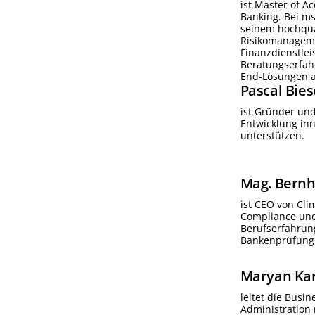
ist Master of A
Banking. Bei ms
seinem hochqual
Risikomanageme
Finanzdienstle
Beratungserfah
End-Lösungen a
Pascal
Bie
ist Gründer und
Entwicklung inn
unterstützen.
Mag. Bern
ist CEO von Cli
Compliance und
Berufserfahrun
Bankenprüfung u
Maryan
Ka
leitet die Busi
Administration