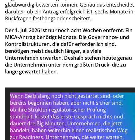
glaubwürdig bewerten können. Genau das entscheidet
darüber, ob ein Antrag erfolgreich ist, sechs Monate in
Rückfragen festhängt oder scheitert.
Der 1. Juli 2026 ist nur noch acht Wochen entfernt. Ein
MiCA-Antrag benötigt Monate. Die Governance- und
Kontrollstrukturen, die dafür erforderlich sind,
benötigen meist deutlich länger, als viele
Unternehmen erwarten. Deshalb stehen heute genau
die Unternehmen unter dem größten Druck, die zu
lange gewartet haben.
Wenn Sie bislang noch nicht gestartet sind, oder
bereits begonnen haben, aber nicht sicher sind,
ob Ihre Struktur regulatorischer Prüfung
standhält, kostet das erste Gespräch nichts und
dauert dreißig Minuten. Unternehmen, die jetzt
handeln, haben weiterhin einen realistischen Weg
zur Readiness. Unternehmen, die weiter warten,