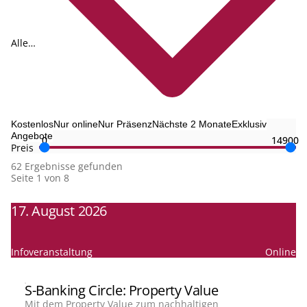
Alle
Themen
Kostenlos
Nur online
Nur Präsenz
Nächste 2 Monate
Exklusiv
Angebote
0
14900
Preis
62 Ergebnisse gefunden
Seite 1 von 8
17. August 2026
Infoveranstaltung
Online
S-Banking Circle: Property Value
Mit dem Property Value zum nachhaltigen