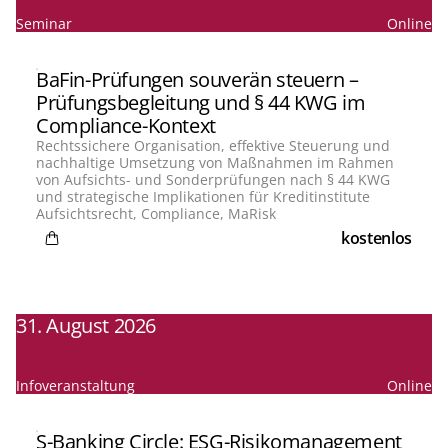
Seminar
Online
BaFin-Prüfungen souverän steuern –
Prüfungsbegleitung und § 44 KWG im
Compliance-Kontext
Rechtssichere Organisation, effektive Steuerung und
nachhaltige Umsetzung von Maßnahmen im Rahmen
von Aufsichts- und Sonderprüfungen nach § 44 KWG
und strategische Implikationen für Kreditinstitute
Aufsichtsrecht, Compliance, MaRisk
kostenlos
31. August 2026
Infoveranstaltung
Online
S-Banking Circle: ESG-Risikomanagement