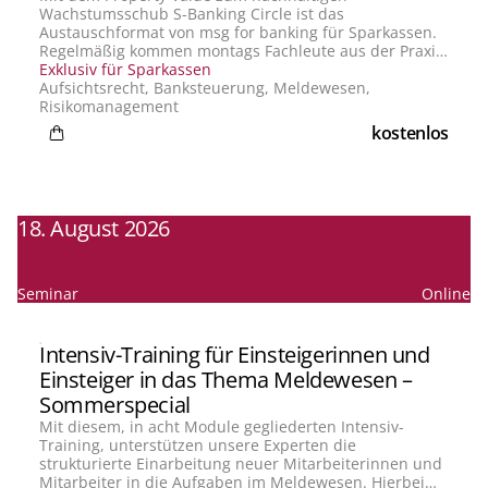
Wachstumsschub S-Banking Circle ist das
Austauschformat von msg for banking für Sparkassen.
Regelmäßig kommen montags Fachleute aus der Praxis
zusammen, um aktuelle Themen rund um die
Exklusiv für Sparkassen
Banksteuerung zu diskutieren, Erfahrungen zu teilen
Aufsichtsrecht, Banksteuerung, Meldewesen,
und gemeinsam weiterzudenken. Unsere Experten
Risikomanagement
setzen mit gezielten Impulsen den Rahmen – im
kostenlos
Mittelpunkt steht jedoch der offene Austausch: Ihre
Fragen, Ihre Herausforderungen, Ihre Perspektiven. S-
Banking Circle ist mehr als eine Infoveranstaltung. Es
ist der Einstieg in eine wachsende Community von
Banksteuerungsexperten aus Sparkassen – vernetzt,
18. August 2026
informiert und immer einen Schritt voraus. In dieser
Session steht der Property Value im Fokus. Wir zeigen
die Vorteile für Sparkassen auf und wie Pre-Check &
Implementierung effizient und reibungslos umgesetzt
Seminar
Online
werden können. Tauschen Sie sich zu ersten
praktischen Erfahrungen aus.
Intensiv-Training für Einsteigerinnen und
Einsteiger in das Thema Meldewesen –
Sommerspecial
Mit diesem, in acht Module gegliederten Intensiv-
Training, unterstützen unsere Experten die
strukturierte Einarbeitung neuer Mitarbeiterinnen und
Mitarbeiter in die Aufgaben im Meldewesen. Hierbei