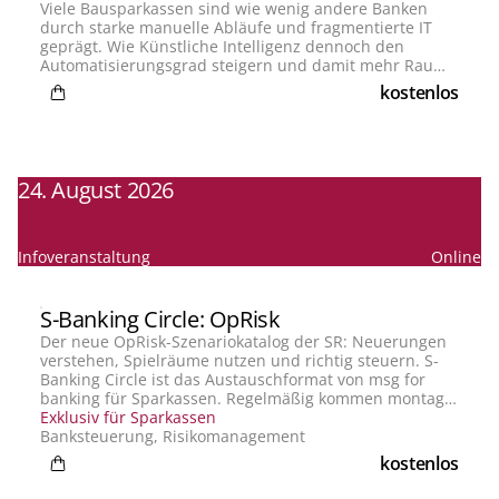
Viele Bausparkassen sind wie wenig andere Banken
durch starke manuelle Abläufe und fragmentierte IT
geprägt. Wie Künstliche Intelligenz dennoch den
Automatisierungsgrad steigern und damit mehr Raum
für wertschöpfende Tätigkeiten schaffen kann, eruieren
kostenlos
die KI-Experten auf Basis von entsprechenden
Projektberichten in diesem Webinar.
24. August 2026
Infoveranstaltung
Online
S-Banking Circle: OpRisk
Der neue OpRisk-Szenariokatalog der SR: Neuerungen
verstehen, Spielräume nutzen und richtig steuern. S-
Banking Circle ist das Austauschformat von msg for
banking für Sparkassen. Regelmäßig kommen montags
Fachleute aus der Praxis zusammen, um aktuelle
Exklusiv für Sparkassen
Themen rund um die Banksteuerung zu diskutieren,
Banksteuerung, Risikomanagement
Erfahrungen zu teilen und gemeinsam weiterzudenken.
kostenlos
Unsere Experten setzen mit gezielten Impulsen den
Rahmen – im Mittelpunkt steht jedoch der offene