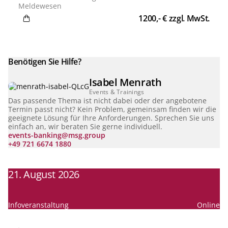
vermitteln sie die Basics der einzelnen Meldungen,
Meldewesen
regulatorische Anforderungen und die Hintergründe.
1200,- € zzgl. MwSt.
Das Training ist praxisorientiert und findet in
Kleingruppen mit maximal acht Personen statt. In
unserem Sommerspecial wird die Webinarreihe als
Crashkurs in nur zwei Wochen durchgeführt.
Benötigen Sie Hilfe?
Isabel Menrath
Events & Trainings
Das passende Thema ist nicht dabei oder der angebotene
Termin passt nicht? Kein Problem, gemeinsam finden wir die
geeignete Lösung für Ihre Anforderungen. Sprechen Sie uns
einfach an, wir beraten Sie gerne individuell.
events-banking@msg.group
+49 721 6674 1880
21. August 2026
Infoveranstaltung
Online