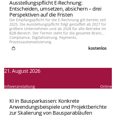
Ausstellungspflicht E-Rechnung:
Entscheiden, umsetzen, absichern – drei
Perspektiven auf die Fristen
Die Empfangspflicht für die E-Rechnung gilt bereits seit
2025. Die Ausstellungspflicht folgt gestaffelt ab 2027 für
größere Unternehmen und ab 2028 für alle Betriebe im
B2B-Bereich. Der Termin steht für die gesamte Branche
fest, die Ausgangslage der einzelnen Institute nicht. In
Compliance, Digitalisierung, Payments,
diesem Online-Seminar ordnen unsere Experten Bilal
Prozessautomatisierung
Aukal und Danny Wadewitz ein, was jetzt konkret gilt,
kostenlos
welche operativen Risiken entstehen und welche
strategische Rolle Banken und PSPs in einer Welt
strukturierter Rechnungsdaten einnehmen können.
21. August 2026
Infoveranstaltung
Online
KI in Bausparkassen: Konkrete
Anwendungsbeispiele und Projektberichte
zur Skalierung von Bausparabläufen