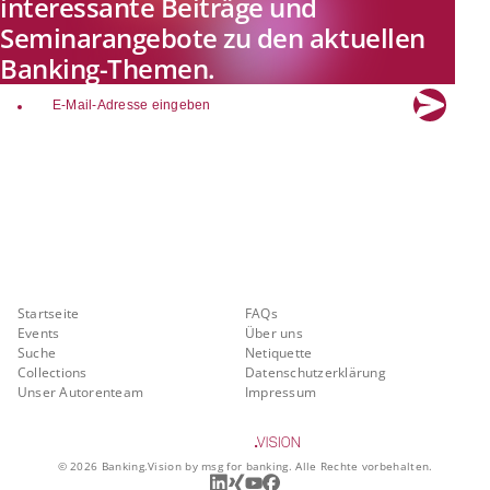
interessante Beiträge und
Seminarangebote zu den aktuellen
Banking-Themen.
email
Explore new visions in banking.
Banking.Vision ist die Kommunikationsplattform der Zukunft zu
aktuellen Themen, Trends und Innovationen der Branche Banking. Mit
einer kostenlosen Registrierung profitieren Sie von exklusiven
Einblicken, hoher Branchenexpertise und dem fundierten Austausch mit
unseren Experten.
Quicklinks
Über Banking.Vision
Startseite
FAQs
Events
Über uns
Suche
Netiquette
Collections
Datenschutzerklärung
Unser Autorenteam
Impressum
©
2026
Banking.Vision by msg for banking. Alle Rechte vorbehalten.