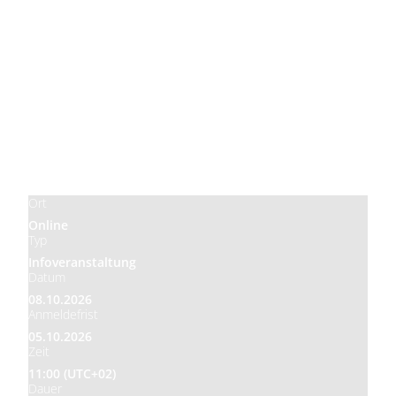
Preis
Kostenlos
Ort
Online
Typ
Infoveranstaltung
Datum
08.10.2026
Anmeldefrist
05.10.2026
Zeit
11:00 (UTC+02)
Dauer