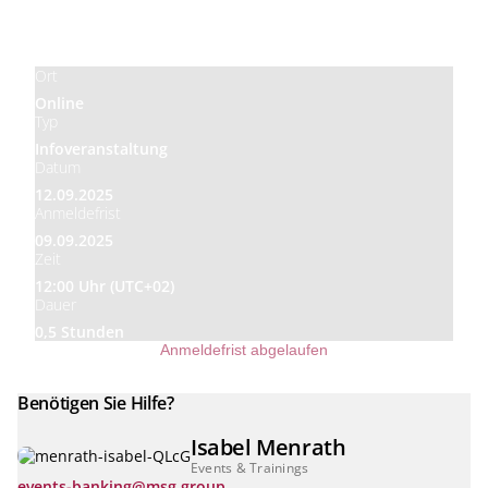
Preis
Kostenlos
Ort
Online
Typ
Infoveranstaltung
Datum
12.09.2025
Anmeldefrist
09.09.2025
Zeit
12:00 Uhr (UTC+02)
Dauer
0,5 Stunden
Anmeldefrist abgelaufen
Benötigen Sie Hilfe?
Isabel Menrath
Events & Trainings
events-banking@msg.group