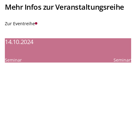
Mehr Infos zur Veranstaltungsreihe
Zur Eventreihe
14.10.2024
1
Seminar
Seminar
Se