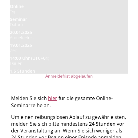
Online
Typ
Seminar
Datum
20.01.2025
Anmeldefrist
19.01.2025
Zeit
14:00 Uhr (UTC+01)
Dauer
1,5 Stunden
Anmeldefrist abgelaufen
Melden Sie sich
hier
für die gesamte Online-
Seminarreihe an.
Um einen reibungslosen Ablauf zu gewährleisten,
melden Sie sich bitte mindestens
24 Stunden
vor
der Veranstaltung an. Wenn Sie sich weniger als
24 Stunden vor Beginn einer Episode anmelden,