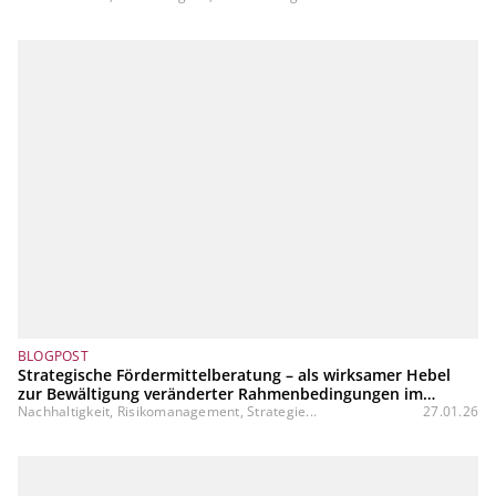
BLOGPOST
Strategische Fördermittelberatung – als wirksamer Hebel
zur Bewältigung veränderter Rahmenbedingungen im
Firmenkundengeschäft
Nachhaltigkeit, Risikomanagement, Strategie...
27.01.26