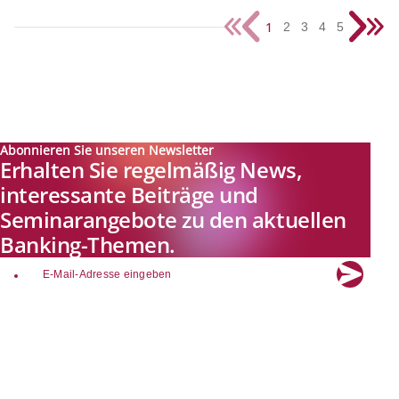
1
2
3
4
5
Abonnieren Sie unseren Newsletter
Erhalten Sie regelmäßig News,
interessante Beiträge und
Seminarangebote zu den aktuellen
Banking-Themen.
email
Explore new visions in banking.
Banking.Vision ist die Kommunikationsplattform der Zukunft zu
aktuellen Themen, Trends und Innovationen der Branche Banking. Mit
einer kostenlosen Registrierung profitieren Sie von exklusiven
Einblicken, hoher Branchenexpertise und dem fundierten Austausch mit
unseren Experten.