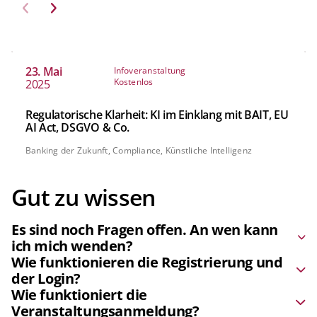
23. Mai
Infoveranstaltung
Kostenlos
2025
Regulatorische Klarheit: KI im Einklang mit BAIT, EU
AI Act, DSGVO & Co.
Banking der Zukunft, Compliance, Künstliche Intelligenz
Gut zu wissen
Es sind noch Fragen offen. An wen kann
ich mich wenden?
Wie funktionieren die Registrierung und
Bei Fragen zu unserem Veranstaltungsangebot stehen
der Login?
wir Ihnen gerne zur Verfügung. Rufen Sie einfach an
oder schreiben Sie eine E-Mail. Wir freuen uns auf den
Wie funktioniert die
Bei der
Registrierung auf Banking.Vision
setzen wir auf
Austausch mit Ihnen.
Veranstaltungsanmeldung?
Isabel Menrath
events-
die Technologie des „Magic Links“. Das heißt, Sie füllen