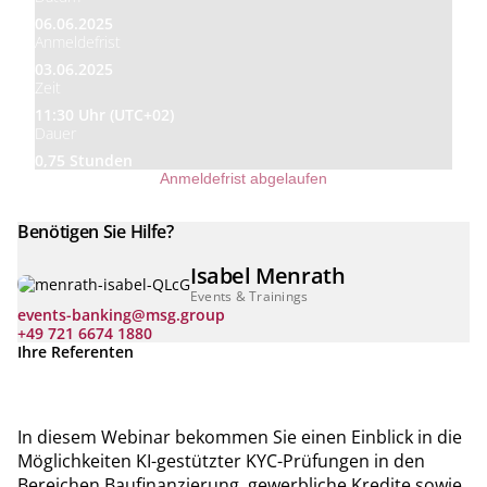
06.06.2025
Anmeldefrist
03.06.2025
Zeit
11:30 Uhr (UTC+02)
Dauer
0,75 Stunden
Anmeldefrist abgelaufen
Benötigen Sie Hilfe?
Isabel Menrath
Events & Trainings
events-banking@msg.group
+49 721 6674 1880
Ihre Referenten
In diesem Webinar bekommen Sie einen Einblick in die
Möglichkeiten KI-gestützter KYC-Prüfungen in den
Bereichen Baufinanzierung, gewerbliche Kredite sowie