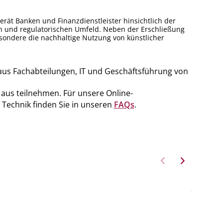
 berät Banken und Finanzdienstleister hinsichtlich der
n und regulatorischen Umfeld. Neben der Erschließung
sondere die nachhaltige Nutzung von künstlicher
r aus Fachabteilungen, IT und Geschäftsführung von
 aus teilnehmen. Für unsere Online-
 Technik finden Sie in unseren
FAQs
.
28. F
2025