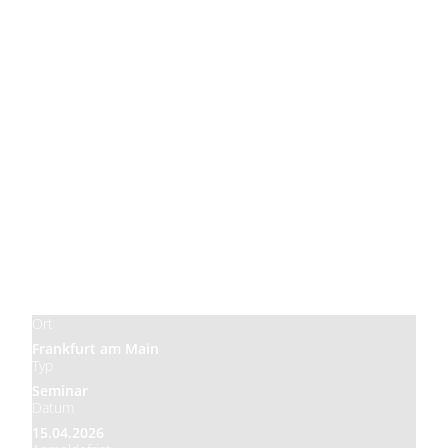
Preis
850,00 €
Ort
Frankfurt am Main
Typ
Seminar
Datum
15.04.2026