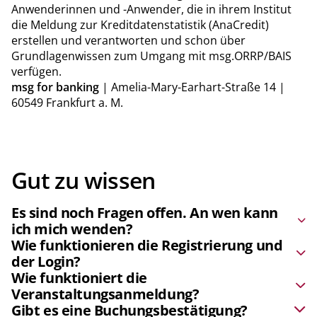
Anwenderinnen und -Anwender, die in ihrem Institut
die Meldung zur Kreditdatenstatistik (AnaCredit)
erstellen und verantworten und schon über
Grundlagenwissen zum Umgang mit msg.ORRP/BAIS
verfügen.
msg for banking
| Amelia-Mary-Earhart-Straße 14 |
60549 Frankfurt a. M.
Gut zu wissen
Es sind noch Fragen offen. An wen kann
ich mich wenden?
Wie funktionieren die Registrierung und
Bei Fragen zu unserem Veranstaltungsangebot stehen
der Login?
wir Ihnen gerne zur Verfügung. Rufen Sie einfach an
oder schreiben Sie eine E-Mail. Wir freuen uns auf den
Wie funktioniert die
Bei der
Registrierung auf Banking.Vision
setzen wir auf
Austausch mit Ihnen.
Veranstaltungsanmeldung?
Isabel Menrath
events-
die Technologie des „Magic Links“. Das heißt, Sie füllen
Gibt es eine Buchungsbestätigung?
banking@msg.group
+49 (0) 172 947 47 33
das Registrierungsformular aus (wir benötigen nur
Sie sind bereits registrierter User auf
Banking.Vision
?