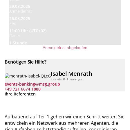
29.08.2025
Anmeldefrist
26.08.2025
Zeit
11:00 Uhr (UTC+02)
Dauer
1 Stunde
Anmeldefrist abgelaufen
Benötigen Sie Hilfe?
Isabel Menrath
Events & Trainings
events-banking@msg.group
+49 721 6674 1880
Ihre Referenten
Aufbauend auf Teil 1 gehen wir einen Schritt weiter: Sie
entwickeln ein Netzwerk aus mehreren Agenten, die
sich Aufgaben selbstständig aufteilen, koordinieren