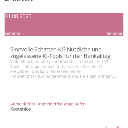
01.08.2025
0
Seminar
Seminar
Se
Sinnvolle Schatten-KI? Nützliche und
zugelassene KI-Tools für den Bankalltag
Viele Mitarbeitende experimentieren bereits mit KI-
Tools – oft ungesteuert und jenseits offizieller IT-
Freigaben. Das kann einerseits einen
Innovationsschub, andererseits neue Risiken bringen.
In dieser AI Summer Session zeigen wir, welche KI-
Anwendungen tatsächlich compliant sind, wo Banken
sinnvoll Freiräume schaffen können – und welche Tools
heute schon im Arbeitsalltag produktiv und sicher
eingesetzt werden können. Eine Session für alle, die
Anmeldefrist
:
Anmeldefrist abgelaufen
den „Schatten“ von der KI nehmen wollen.
Kostenlos