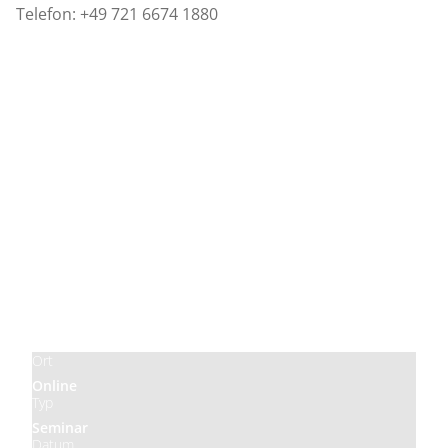
Telefon: +49 721 6674 1880
Preis
Kostenlos
Ort
Online
Typ
Seminar
Datum