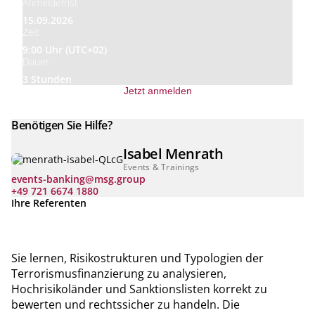
Anmeldefrist
15.09.2026
Zeit
9:00 Uhr (UTC+02)
Dauer
3 Stunden
Jetzt anmelden
Benötigen Sie Hilfe?
Isabel Menrath
Events & Trainings
events-banking@msg.group
+49 721 6674 1880
Ihre Referenten
Sie lernen, Risikostrukturen und Typologien der
Terrorismusfinanzierung zu analysieren,
Hochrisikoländer und Sanktionslisten korrekt zu
bewerten und rechtssicher zu handeln. Die