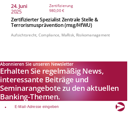
24. Juni
Zertifizierung
980,00 €
2025
Zertifizierter Spezialist Zentrale Stelle &
Terrorismusprävention (msg/HfWU)
Aufsichtsrecht, Compliance, MaRisk, Risikomanagement
Abonnieren Sie unseren Newsletter
Erhalten Sie regelmäßig News,
interessante Beiträge und
Seminarangebote zu den aktuellen
Banking-Themen.
email
Explore new visions in banking.
Banking.Vision ist die Kommunikationsplattform der Zukunft zu
aktuellen Themen, Trends und Innovationen der Branche Banking. Mit