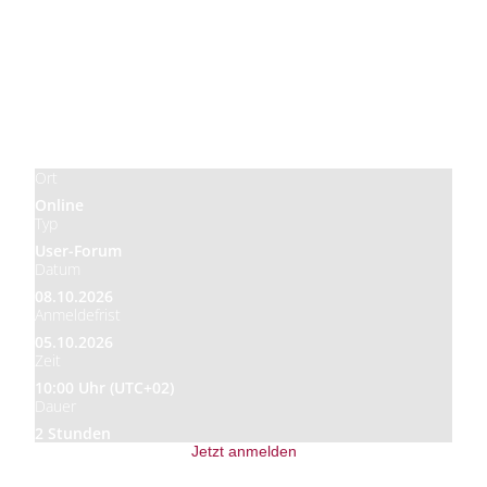
Preis
Kostenlos
Ort
Online
Typ
User-Forum
Datum
08.10.2026
Anmeldefrist
05.10.2026
Zeit
10:00 Uhr (UTC+02)
Dauer
2 Stunden
Jetzt anmelden