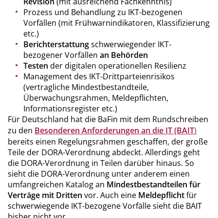
Revision
(mit ausreichend Fachkenntnis)
Prozess und Behandlung zu IKT-bezogenen
Vorfällen (mit Frühwarnindikatoren, Klassifizierung
etc.)
Berichterstattung
schwerwiegender IKT-
bezogener Vorfällen
an Behörden
Testen
der digitalen operationellen Resilienz
Management des IKT-Drittparteienrisikos
(vertragliche Mindestbestandteile,
Überwachungsrahmen, Meldepflichten,
Informationsregister etc.)
Für Deutschland hat die BaFin mit dem Rundschreiben
zu den
Besonderen Anforderungen an die IT (BAIT
)
bereits einen Regelungsrahmen geschaffen, der große
Teile der DORA-Verordnung abdeckt. Allerdings geht
die DORA-Verordnung in Teilen darüber hinaus. So
sieht die DORA-Verordnung unter anderem einen
umfangreichen Katalog an
Mindestbestandteilen für
Verträge mit Dritten
vor. Auch eine
Meldepflicht
für
schwerwiegende IKT-bezogene Vorfälle sieht die BAIT
bisher nicht vor.