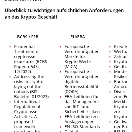
Überblick zu wichtigen aufsichtlichen Anforderungen
an das Krypto-Geschäft
BCBS / FSB
EU/EBA
Prudential
Europäische
Kreditwe
Treatment of
Verordnung über
Wertpapi
cryptoasset
Märkte für
Zahlungs
exposures (BCBS
Krypto-Werte
Kryptowe
Paper, d545,
(MiCA)
Geldtran
12/2022)
Europäische
Mindesta
Addressing the
Verordnung über
Risikoma
risks in crypto:
digitale
Bankaufs
laying out the
Betriebsstabilität
Anforder
options (BIS
(DORA)
Diverse 
Bulletin, 01/2023)
EBA-Leitlinien für
zum Erla
International
das Management
Merkblat
Regulation of
von IKT- und
Kryptove
Crypto-asset
Sicherheitsrisiken
zur
Activities: A
EBA-Leitlinien zu
Kryptowe
proposed
Auslagerungen
Geldwäsc
framework –
EN ISO-Standards
der BaFi
questions for
Capital
BSI-Stand