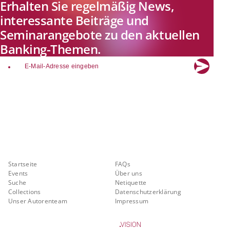
Erhalten Sie regelmäßig News,
interessante Beiträge und
Seminarangebote zu den aktuellen
Banking-Themen.
email
Explore new visions in banking.
Banking.Vision ist die Kommunikationsplattform der Zukunft zu
aktuellen Themen, Trends und Innovationen der Branche Banking. Mit
einer kostenlosen Registrierung profitieren Sie von exklusiven
Einblicken, hoher Branchenexpertise und dem fundierten Austausch mit
unseren Experten.
Quicklinks
Über Banking.Vision
Startseite
FAQs
Events
Über uns
Suche
Netiquette
Collections
Datenschutzerklärung
Unser Autorenteam
Impressum