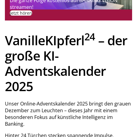
Die ganze Folge kostenlos auf BANKING.VISION
streamen!
Jetzt hören
24
VanilleKIpferl
– der
große KI-
Adventskalender
2025
Unser Online-Adventskalender 2025 bringt den grauen
Dezember zum Leuchten – dieses Jahr mit einem
besonderen Fokus auf künstliche Intelligenz im
Banking.
Hinter 24 Türchen stecken spannende Impulse,