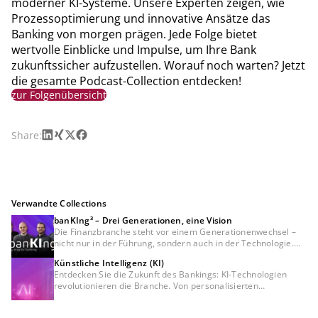
moderner KI-Systeme. Unsere Experten zeigen, wie
Prozessoptimierung und innovative Ansätze das
Banking von morgen prägen. Jede Folge bietet
wertvolle Einblicke und Impulse, um Ihre Bank
zukunftssicher aufzustellen. Worauf noch warten? Jetzt
die gesamte Podcast-Collection entdecken!
zur Folgenübersicht
LinkedIn
Xing
X
Facebook
Share:
Verwandte Collections
banKIng³ – Drei Generationen, eine Vision
Die Finanzbranche steht vor einem Generationenwechsel –
nicht nur in der Führung, sondern auch in der Technologie.
Unser Podcast banKIng³ zeigt, wie künstliche Intelligenz das
Künstliche Intelligenz (KI)
Banking neu definiert und welche Rolle verschiedene
Entdecken Sie die Zukunft des Bankings: KI-Technologien
Generationen in dieser Transformation spielen. Experten
revolutionieren die Branche. Von personalisierten
diskutieren über innovative KI-Anwendungen, regulatorische
Empfehlungen bis hin zur Betrugserkennung – erfahren Sie,
Herausforderungen und den Balanceakt zwischen Erfahrung
wie künstliche Intelligenz Finanzdienstleistungen sicherer,
und technologischer Disruption. Unabhängig davon, ob Sie