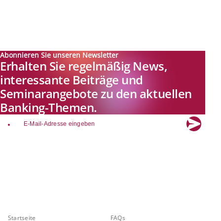
Abonnieren Sie unseren Newsletter
Erhalten Sie regelmäßig News,
interessante Beiträge und
Seminarangebote zu den aktuellen
Banking-Themen.
email
Explore new visions in banking.
Banking.Vision ist die Kommunikationsplattform der Zukunft zu
aktuellen Themen, Trends und Innovationen der Branche Banking. Mit
einer kostenlosen Registrierung profitieren Sie von exklusiven
Einblicken, hoher Branchenexpertise und dem fundierten Austausch mit
unseren Experten.
Quicklinks
Über Banking.Vision
Startseite
FAQs