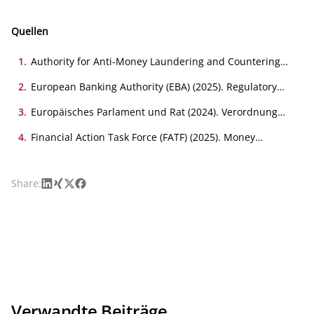
Quellen
1
.
Authority for Anti-Money Laundering and Countering
the Financing of Terrorism (AMLA) (2025). Draft RTS on
the assessment of the inherent and residual risk profile
2
.
European Banking Authority (EBA) (2025). Regulatory
of obliged entities under Article 40(2) of Directive (EU)
Technical Standards package on compliance of
2024/1640.
institutions and supervisors with their AML/CFT
3
.
Europäisches Parlament und Rat (2024). Verordnung
obligations.
(EU) 2024/1624 . Amtsblatt der Europäischen Union.
4
.
Financial Action Task Force (FATF) (2025). Money
Laundering National Risk Assessment Guidance.
LinkedIn
Xing
X
Facebook
Share:
Verwandte Beiträge