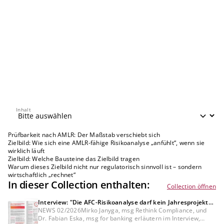
Inhalt
Inhalt
Prüfbarkeit nach AMLR: Der Maßstab verschiebt sich
Zielbild: Wie sich eine AMLR-fähige Risikoanalyse „anfühlt“, wenn sie
wirklich läuft
Zielbild: Welche Bausteine das Zielbild tragen
Warum dieses Zielbild nicht nur regulatorisch sinnvoll ist – sondern
wirtschaftlich „rechnet“
In dieser Collection enthalten:
Collection öffnen
Interview: "Die AFC-Risikoanalyse darf kein Jahresprojekt
mehr sein"
NEWS 02/2026Mirko Janyga, msg Rethink Compliance, und
Dr. Fabian Eska, msg for banking erläutern im Interview,