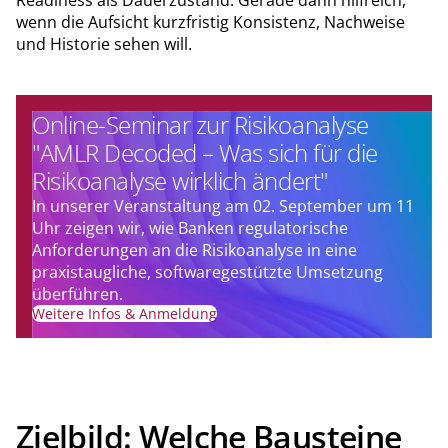
wenn die Aufsicht kurzfristig Konsistenz, Nachweise
und Historie sehen will.
Online-Seminar zur Risikoanalyse
"AMLR Decoded – Was sich für die
Risikoanalyse wirklich ändert"
In unserer Veranstaltung am 02. September um 11
Uhr zeigen wir, wie Banken regulatorische
Anforderungen an die Risikoanalyse in eine
praxistaugliche, softwaregestützte Umsetzung
überführen.
Weitere Infos & Anmeldung
Zielbild: Welche Bausteine