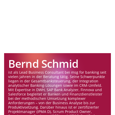
Bernd Schmid
ist als Lead Business Consultant bei msg for banking seit
vielen Jahren in der Beratung tätig. Seine Schwerpunkte
liegen in der Gesamtbanksteuerung, der Integration
analytischer Banking-Lösungen sowie im CRM-Umfeld.
Mit Expertise in DWH, SAP Bank Analyzer, Finnova und
Salesforce begleitet er Banken und Finanzdienstleister
bei der methodischen Umsetzung komplexer
Anforderungen – von der Business Analyse bis zur
Produktivsetzung. Darüber hinaus ist er zertifizierter
Projektmanager (IPMA D), Scrum Product Owner,