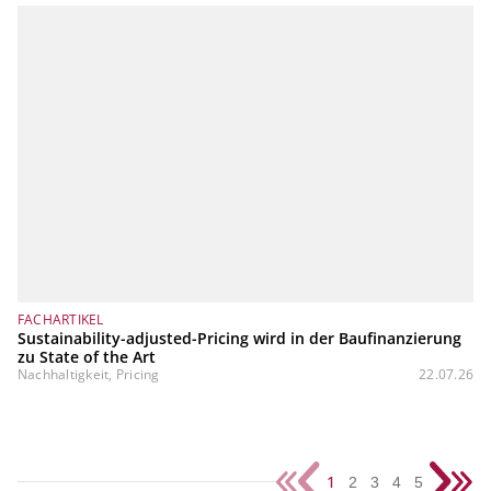
FACHARTIKEL
Sustainability-adjusted-Pricing wird in der Baufinanzierung
zu State of the Art
Nachhaltigkeit, Pricing
22.07.26
1
2
3
4
5