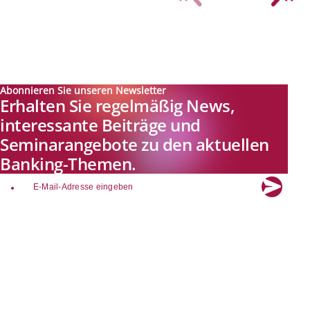
Abonnieren Sie unseren Newsletter
Erhalten Sie regelmäßig News,
interessante Beiträge und
Seminarangebote zu den aktuellen
Banking-Themen.
email
Explore new visions in banking.
Banking.Vision ist die Kommunikationsplattform der Zukunft zu
aktuellen Themen, Trends und Innovationen der Branche Banking. Mit
einer kostenlosen Registrierung profitieren Sie von exklusiven
Einblicken, hoher Branchenexpertise und dem fundierten Austausch mit
unseren Experten.
Quicklinks
Über Banking.Vision