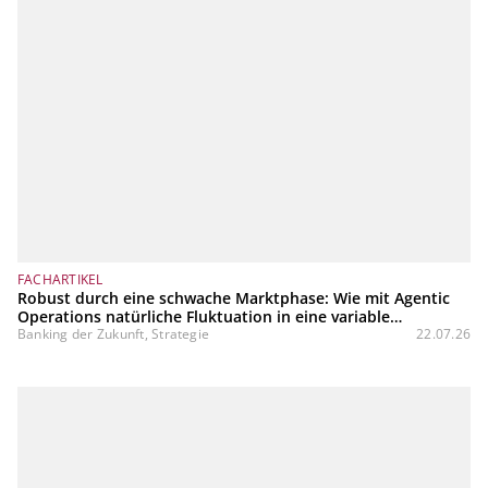
FACHARTIKEL
Robust durch eine schwache Marktphase: Wie mit Agentic
Operations natürliche Fluktuation in eine variable
Kostenstruktur transformiert werden kann
Banking der Zukunft, Strategie
22.07.26