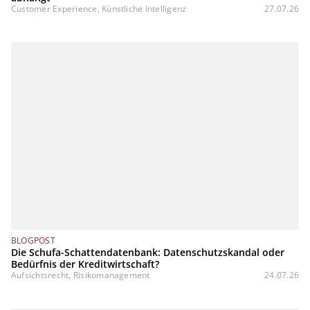
Customer Experience, Künstliche Intelligenz
27.07.26
BLOGPOST
Die Schufa-Schattendatenbank: Datenschutzskandal oder
Bedürfnis der Kreditwirtschaft?
Aufsichtsrecht, Risikomanagement
24.07.26