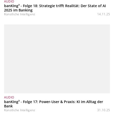
AUDIO
banKIng³ - Folge 18: Strategie trifft Realität: Der State of AI
2025 im Banking
Künstliche Intelligenz
14.11.25
AUDIO
banKIng³ - Folge 17: Power-User & Praxis: KI im Alltag der
Bank
Künstliche Intelligenz
31.10.25