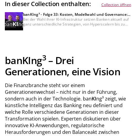
In dieser Collection enthalten:
Collection öffnen
banKIng³ - Folge 33: Kosten, Modellwahl und Governance:
Wie Banken ihre KI-Infrastruktur wählen
Bei der Wahl ihrer KI-Infrastruktur setzen Banken aktuell auf
ganz unterschiedliche Strategien, von Hyperscalern bis zu
souveränen Lösungen. In dieser Folge sprechen unsere KI-
Experten über die Hintergründe dieser Entscheidungen, ihre
ersten Erfahrungen mit Fable 5 und die wachsende
Erwartungshaltung der Kunden. Dazu ein Blick auf steigende
KI-Kosten und die Frage, wie Banken ihre Mitarbeitenden bei
der KI-Transformation mitnehmen.
3
ban
KI
ng
– Drei
Generationen, eine Vision
Die Finanzbranche steht vor einem
Generationenwechsel – nicht nur in der Führung,
sondern auch in der Technologie. ban
KI
ng³ zeigt, wie
künstliche Intelligenz das Banking neu definiert und
welche Rolle verschiedene Generationen in dieser
Transformation spielen. Experten diskutieren über
innovative KI-Anwendungen, regulatorische
Herausforderungen und den Balanceakt zwischen