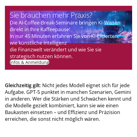
Sie brauchen mehr Praxis?
Die AI-Coffee-Break-Seminare bringen KI-Wissen
direkt in Ihre Kaffeepause!
In nur 45 Minuten erfahren Sie von KI-Experten,
wie künstliche Intelligenz
die Finanzwelt verändert und wie Sie sie
strategisch nutzen können.
Infos & Anmeldung
Gleichzeitig gilt
: Nicht jedes Modell eignet sich für jede
Aufgabe. GPT-5 punktet in manchen Szenarien, Gemini
in anderen. Wer die Stärken und Schwächen kennt und
die Modelle gezielt kombiniert, kann sie wie einen
Baukasten einsetzen – und Effizienz und Präzision
erreichen, die sonst nicht möglich wären.