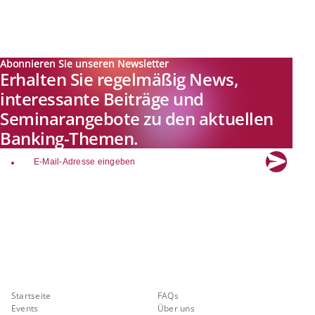
Abonnieren Sie unseren Newsletter
Erhalten Sie regelmäßig News,
interessante Beiträge und
Seminarangebote zu den aktuellen
Banking-Themen.
email
Explore new visions in banking.
Banking.Vision ist die Kommunikationsplattform der Zukunft zu
aktuellen Themen, Trends und Innovationen der Branche Banking. Mit
einer kostenlosen Registrierung profitieren Sie von exklusiven
Einblicken, hoher Branchenexpertise und dem fundierten Austausch mit
unseren Experten.
Quicklinks
Über Banking.Vision
Startseite
FAQs
Events
Über uns