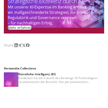
Strategische Exzellenz durch KI
Mit unserer KI-Expertise im Banking entwickeln
wir maßgeschneiderte Strategien, die Innovation,
Regulatorik und Governance vereinen
– für nachhaltigen Erfolg.
Mehr erfahren
LinkedIn
Xing
X
Facebook
Share:
Verwandte Collections
Künstliche Intelligenz (KI)
Entdecken Sie die Zukunft des Bankings: KI-Technologien
revolutionieren die Branche. Von personalisierten
Empfehlungen bis hin zur Betrugserkennung – erfahren Sie,
wie künstliche Intelligenz Finanzdienstleistungen sicherer,
effizienter und kundenorientierter gestaltet. Tauchen Sie ein
in die Welt der Innovation und erleben Sie Banking wie nie
zuvor.