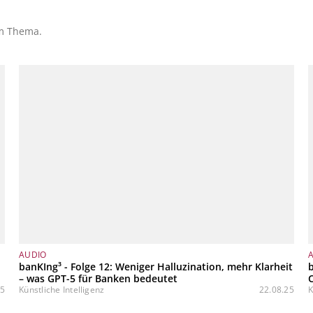
em Thema.
AUDIO
banKIng³ - Folge 12: Weniger Halluzination, mehr Klarheit
b
– was GPT-5 für Banken bedeutet
C
25
Künstliche Intelligenz
22.08.25
K