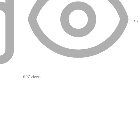
3 
697
views