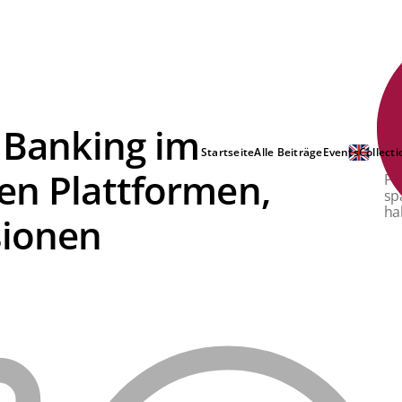
: Banking im
Di
In
Startseite
Alle Beiträge
Events
Collecti
au
en Plattformen,
Pl
sp
ha
sionen