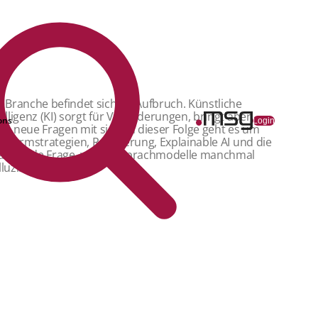
e Branche befindet sich im Aufbruch. Künstliche
telligenz (KI) sorgt für Veränderungen, bringt aber
ons
Login
ch neue Fragen mit sich. In dieser Folge geht es um
attformstrategien, Regulierung, Explainable AI und die
annende Frage, warum Sprachmodelle manchmal
lluzinieren.