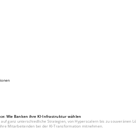
sionen
ce: Wie Banken ihre KI-Infrastruktur wählen
ell auf ganz unterschiedliche Strategien, von Hyperscalern bis zu souveränen
n ihre Mitarbeitenden bei der KI-Transformation mitnehmen.