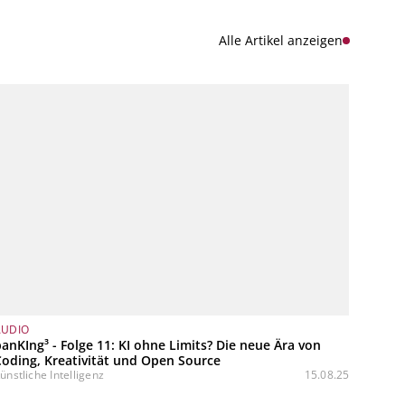
Alle Artikel anzeigen
AUDIO
anKIng³ - Folge 11: KI ohne Limits? Die neue Ära von
oding, Kreativität und Open Source
ünstliche Intelligenz
15.08.25