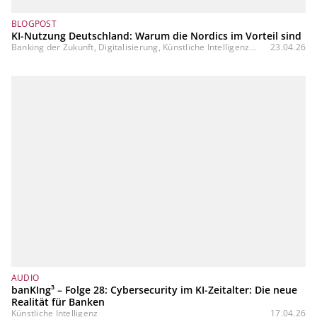
BLOGPOST
KI-Nutzung Deutschland: Warum die Nordics im Vorteil sind
Banking der Zukunft, Digitalisierung, Künstliche Intelligenz...
23.04.26
AUDIO
banKIng³ – Folge 28: Cybersecurity im KI-Zeitalter: Die neue
Realität für Banken
Künstliche Intelligenz
17.04.26