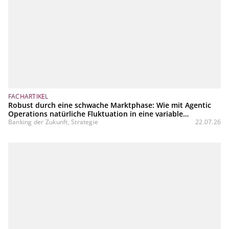
FACHARTIKEL
Robust durch eine schwache Marktphase: Wie mit Agentic
Operations natürliche Fluktuation in eine variable
Kostenstruktur transformiert werden kann
Banking der Zukunft, Strategie
22.07.26