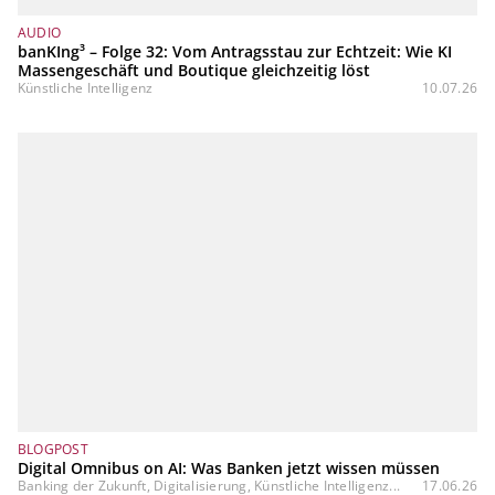
AUDIO
banKIng³ – Folge 32: Vom Antragsstau zur Echtzeit: Wie KI
Massengeschäft und Boutique gleichzeitig löst
Künstliche Intelligenz
10.07.26
BLOGPOST
Digital Omnibus on AI: Was Banken jetzt wissen müssen
Banking der Zukunft, Digitalisierung, Künstliche Intelligenz...
17.06.26