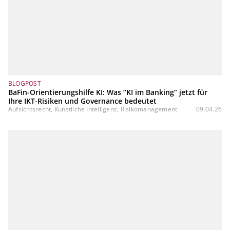
BLOGPOST
BaFin-Orientierungshilfe KI: Was “KI im Banking” jetzt für
Ihre IKT-Risiken und Governance bedeutet
Aufsichtsrecht, Künstliche Intelligenz, Risikomanagement
09.04.26