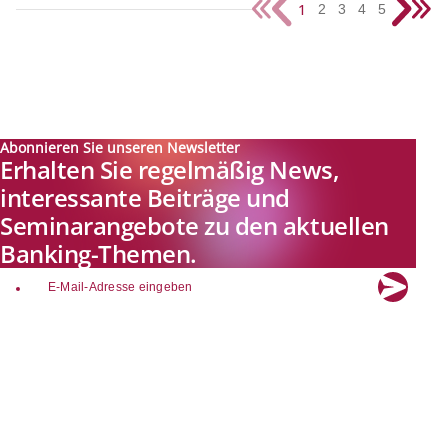
1
2
3
4
5
Abonnieren Sie unseren Newsletter
Erhalten Sie regelmäßig News,
interessante Beiträge und
Seminarangebote zu den aktuellen
Banking-Themen.
email
Explore new visions in banking.
Banking.Vision ist die Kommunikationsplattform der Zukunft zu
aktuellen Themen, Trends und Innovationen der Branche Banking. Mit
einer kostenlosen Registrierung profitieren Sie von exklusiven
Einblicken, hoher Branchenexpertise und dem fundierten Austausch mit
unseren Experten.
Quicklinks
Über Banking.Vision