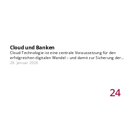
Cloud und Banken
Cloud-Technologie ist eine zentrale Voraussetzung für den
erfolgreichen digitalen Wandel – und damit zur Sicherung der
langfristigen Wettbewerbsfähigkeit. Das gilt auch für Banken. Wie
26. Januar 2026
die Reise in die Cloud für Banken zum Erfolg wird und welche
Vorteile, Chancen, Nutzen und Risiken Cloud-Technologien für
Banken mit sich bringen, analysieren unsere Experten in dieser
Serie.
24