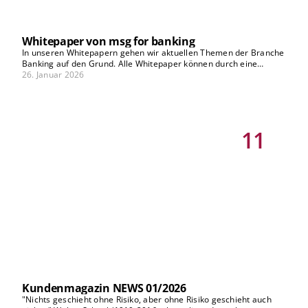
Whitepaper von msg for banking
In unseren Whitepapern gehen wir aktuellen Themen der Branche
Banking auf den Grund. Alle Whitepaper können durch eine
Registrierung auf unserer Plattform kostenfrei heruntergeladen
26. Januar 2026
werden.
11
Kundenmagazin NEWS 01/2026
"Nichts geschieht ohne Risiko, aber ohne Risiko geschieht auch