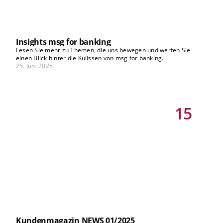
unseres Kundenmagazins NEWS wider: Unsere Experten geben
Ihnen praxisorientierte Handlungsempfehlungen für eine KI-
Roadmap, informieren Sie über Alternativen zu US-Cloud-
Anbietern in geopolitisch volatilen Zeiten und zeigen, wie in der
Softwareentwicklung durch Kubernetes sowohl Nachhaltigkeit als
Insights msg for banking
auch Datensouveränität erreicht werden kann. Außerdem richten
Lesen Sie mehr zu Themen, die uns bewegen und werfen Sie
sie den Blick auf die Chancen eines nachhaltigen
einen Blick hinter die Kulissen von msg for banking.
Konsumentenkreditangebots, auf die Möglichkeiten eines
25. Juni 2025
Bewertungstools für die Finanzierung energetischer Sanierungen,
auf den Status quo der Eigenkapitalsteuerung sowie auf die
Umsetzung der CSRBB in der Praxis und vieles mehr. Bleiben Sie
zuversichtlich, wir freuen uns darauf, gemeinsam mit Ihnen das
Banking der Zukunft zu gestalten. Ich wünsche Ihnen eine
15
entspannte Sommerzeit und eine interessante Lektüre. Dr. Frank
Schlottmann Vorstandsvorsitzender
Kundenmagazin NEWS 01/2025