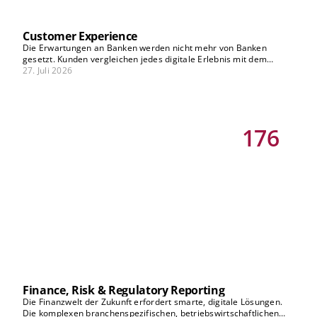
Customer Experience
Die Erwartungen an Banken werden nicht mehr von Banken
gesetzt. Kunden vergleichen jedes digitale Erlebnis mit dem
besten, das sie kennen – branchenübergreifend, in Echtzeit, auf
27. Juli 2026
jedem Kanal. Wer CX als Optimierungsprojekt versteht, denkt zu
kurz. Die eigentliche Frage ist: Wie wird Customer Experience zum
Kern des Geschäftsmodells – nicht nur zur Verbesserung
bestehender Prozesse, sondern als Treiber für neue Erlösquellen,
Kundenbindung und Differenzierung? Unsere Banking-Vision-
176
Beiträge zu CX zeigen, welche strategischen Weichenstellungen
jetzt nötig sind.
Finance, Risk & Regulatory Reporting
Die Finanzwelt der Zukunft erfordert smarte, digitale Lösungen.
Die komplexen branchenspezifischen, betriebswirtschaftlichen