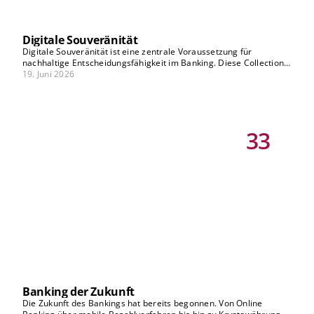
Digitale Souveränität
Digitale Souveränität ist eine zentrale Voraussetzung für
nachhaltige Entscheidungsfähigkeit im Banking. Diese Collection
beleuchtet systematisch die relevanten Dimensionen, von
19. Juni 2026
Datenhoheit über technologische Abhängigkeiten bis hin zu
Resilienz und Governance. Hier erfahren Sie, wie Sie komplexe
Zusammenhänge einordnen und fundierte strategische
Entscheidungen treffen.
33
Banking der Zukunft
Die Zukunft des Bankings hat bereits begonnen. Von Online