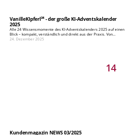
VanilleKIpferl²⁴ - der große KI-Adventskalender
2025
Alle 24 Wissensmomente des KI-Adventskalenders 2025 auf einen
Blick – kompakt, verständlich und direkt aus der Praxis. Von
Hörerfragen über Highlights aus den Podcast-Folgen bis zu
24. Dezember 2025
persönlichen Einblicken des banKIng³-Cast: Die Collection bietet
ehrliche Erfahrungen, konkrete Learnings und inspirierende
Impulse rund um künstliche Intelligenz im Banking – perfekt zum
Nachlesen, Entdecken oder Wiederholen.
14
Kundenmagazin NEWS 03/2025