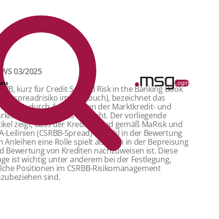
WS 03/2025
ons
Login
RBB, kurz für Credit Spread Risk in the Banking Book
reditspreadrisiko im Bankbuch), bezeichnet das
siko, das durch Änderungen der Marktkredit- und
rktliquiditätsspreads entsteht. Der vorliegende
tikel zeigt, dass der Kreditspread gemäß MaRisk und
A-Leilinien (CSRBB-Spread) sowohl in der Bewertung
n Anleihen eine Rolle spielt als auch in der Bepreisung
d Bewertung von Krediten nachzuweisen ist. Diese
age ist wichtig unter anderem bei der Festlegung,
lche Positionen im CSRBB-Risikomanagement
nzubeziehen sind.