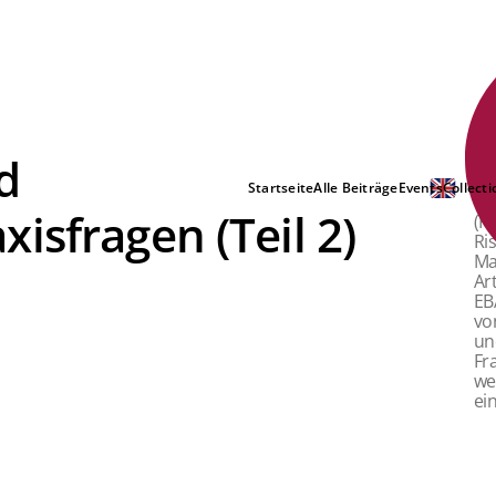
d
NE
Startseite
Alle Beiträge
Events
Collecti
CS
isfragen (Teil 2)
(K
Ri
Ma
Ar
EB
vo
un
Fr
we
ei