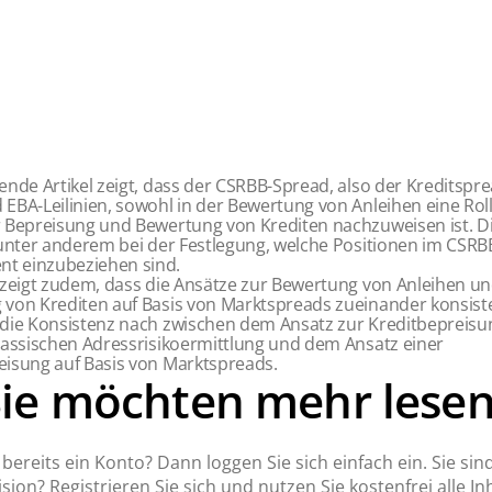
gende Artikel zeigt, dass der CSRBB-Spread, also der Kreditsp
EBA-Leilinien, sowohl in der Bewertung von Anleihen eine Rolle
r Bepreisung und Bewertung von Krediten nachzuweisen ist. D
 unter anderem bei der Festlegung, welche Positionen im CSRBB
t einzubeziehen sind.
l zeigt zudem, dass die Ansätze zur Bewertung von Anleihen un
 von Krediten auf Basis von Marktspreads zueinander konsiste
 die Konsistenz nach zwischen dem Ansatz zur Kreditbepreisu
lassischen Adressrisiko­ermittlung und dem Ansatz einer
eisung auf Basis von Marktspreads.
Sie möchten mehr lesen
bereits ein Konto? Dann loggen Sie sich einfach ein. Sie sin
sion? Registrieren Sie sich und nutzen Sie kostenfrei alle Inh