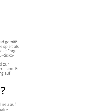
read gemäß
 spielt als
iese Frage
-Risiko­
d zur
nt sind. Er
ng auf
?
d neu auf
alte.