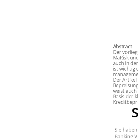
Abstract
Der vorlie
MaRisk und 
auch in de
ist wichtig
managemen
Der Artike
Bepreisung
weist auch
Basis der k
Kreditbepr
Sie haben 
Banking.Vi