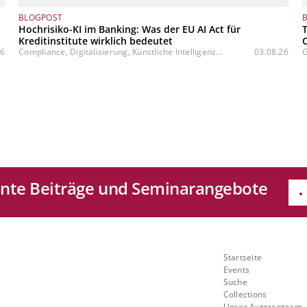
BLOGPOST
Hochrisiko-KI im Banking: Was der EU AI Act für
Kreditinstitute wirklich bedeutet
26
Compliance, Digitalisierung, Künstliche Intelligenz...
03.08.26
G
sante Beiträge und Seminarangebote
e
Quicklinks
Startseite
Mit
Events
Suche
ch
Collections
Unser Autorenteam