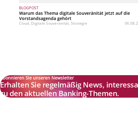
BLOGPOST
Warum das Thema digitale Souveränität jetzt auf die
Vorstandsagenda gehört
Cloud, Digitale Souveränität, Strategie
06.08.
Abonnieren Sie unseren Newsletter
Erhalten Sie regelmäßig News, interes
zu den aktuellen Banking-Themen.
Explore new visions in banking.
Banking.Vision ist die Kommunikationsplattform der Zukunft zu
aktuellen Themen, Trends und Innovationen der Branche Banking. 
einer kostenlosen Registrierung profitieren Sie von exklusiven
Einblicken, hoher Branchenexpertise und dem fundierten Austaus
mit unseren Experten.