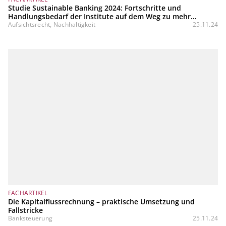
Studie Sustainable Banking 2024: Fortschritte und
Handlungsbedarf der Institute auf dem Weg zu mehr
Nachhaltigkeit
Aufsichtsrecht, Nachhaltigkeit
25.11.24
FACHARTIKEL
Die Kapitalflussrechnung – praktische Umsetzung und
Fallstricke
Banksteuerung
25.11.24