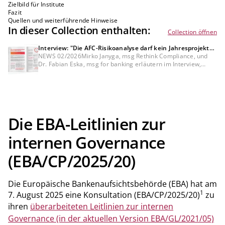
Zielbild für Institute
Fazit
Quellen und weiterführende Hinweise
In dieser Collection enthalten:
Collection öffnen
Interview: "Die AFC-Risikoanalyse darf kein Jahresprojekt
mehr sein"
NEWS 02/2026Mirko Janyga, msg Rethink Compliance, und
Dr. Fabian Eska, msg for banking erläutern im Interview,
warum die AMLR die Logik der Risikoanalyse grundlegend
verändert.
Die EBA-Leitlinien zur
internen Governance
(EBA/CP/2025/20)
Die Europäische Bankenaufsichtsbehörde (EBA) hat am
1
7. August 2025 eine Konsultation (EBA/CP/2025/20)
zu
ihren
überarbeiteten Leitlinien zur internen
Governance (in der aktuellen Version EBA/GL/2021/05)