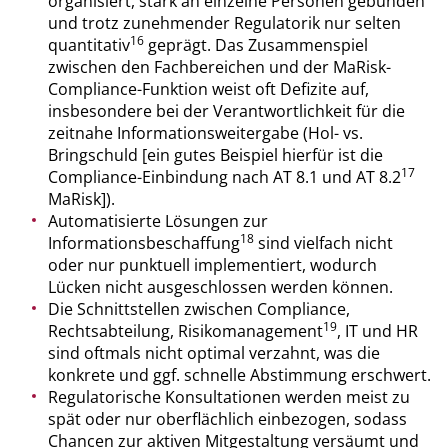
organisiert, stark an einzelne Personen gebunden
und trotz zunehmender Regulatorik nur selten
16
quantitativ
geprägt. Das Zusammenspiel
zwischen den Fachbereichen und der MaRisk-
Compliance-Funktion weist oft Defizite auf,
insbesondere bei der Verantwortlichkeit für die
zeitnahe Informationsweitergabe (Hol- vs.
Bringschuld [ein gutes Beispiel hierfür ist die
17
Compliance-Einbindung nach AT 8.1 und AT 8.2
MaRisk]).
Automatisierte Lösungen zur
18
Informationsbeschaffung
sind vielfach nicht
oder nur punktuell implementiert, wodurch
Lücken nicht ausgeschlossen werden können.
Die Schnittstellen zwischen Compliance,
19
Rechtsabteilung, Risikomanagement
, IT und HR
sind oftmals nicht optimal verzahnt, was die
konkrete und ggf. schnelle Abstimmung erschwert.
Regulatorische Konsultationen werden meist zu
spät oder nur oberflächlich einbezogen, sodass
Chancen zur aktiven Mitgestaltung versäumt und