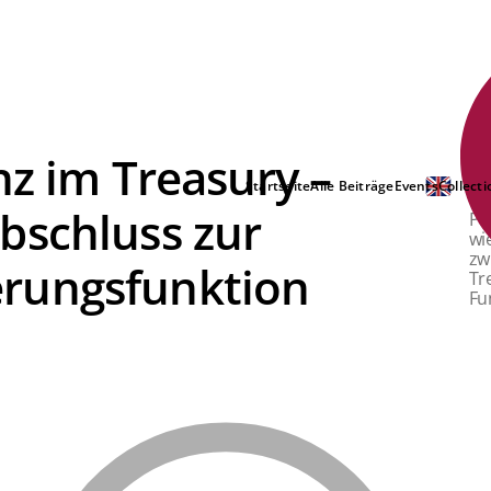
nz im Treasury –
NE
Startseite
Alle Beiträge
Events
Collecti
Ec
bschluss zur
Pa
wi
zw
rungsfunktion
Tr
Fu