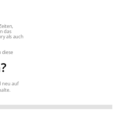
Zeiten,
en das
ry als auch
u diese
?
d neu auf
alte.