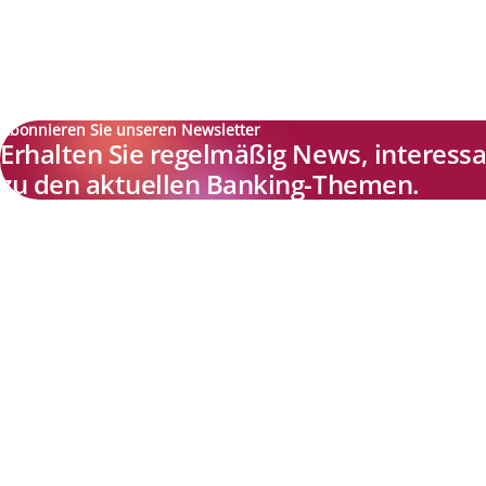
Abonnieren Sie unseren Newsletter
Erhalten Sie regelmäßig News, interes
zu den aktuellen Banking-Themen.
Explore new visions in banking.
Banking.Vision ist die Kommunikationsplattform der Zukunft zu
aktuellen Themen, Trends und Innovationen der Branche Banking. 
einer kostenlosen Registrierung profitieren Sie von exklusiven
Einblicken, hoher Branchenexpertise und dem fundierten Austaus
mit unseren Experten.