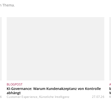
em Thema.
BLOGPOST
KI-Governance: Warum Kundenakzeptanz von Kontrolle
b
abhängt
W
26
Customer Experience, Künstliche Intelligenz
27.07.26
K