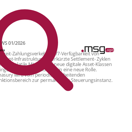
WS 01/2026
ons
Login
htzeit-Zahlungsverkehr, 24/7-Verfügbarkeit von
yment-Infrastrukturen, verkürzte Settlement- Zyklen
e T+1, volatile Märkte und neue digitale Asset-Klassen
ingen Treasury-Funktionen in eine neue Rolle.
easury wird vom periodisch arbeitenden
nktionsbereich zur permanenten Steuerungsinstanz.