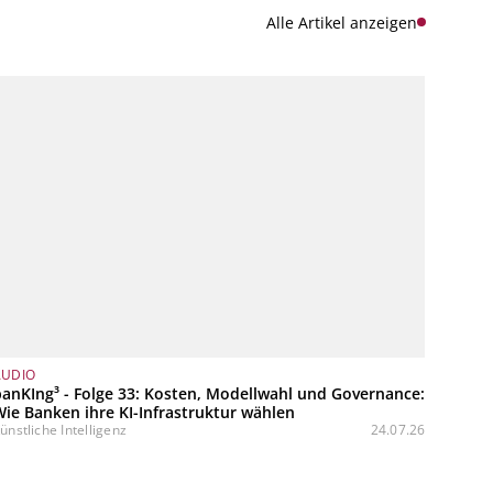
Alle Artikel anzeigen
AUDIO
anKIng³ - Folge 33: Kosten, Modellwahl und Governance:
ie Banken ihre KI-Infrastruktur wählen
ünstliche Intelligenz
24.07.26