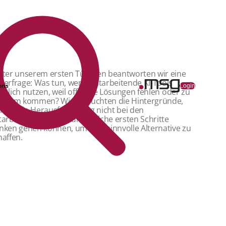
nter unserem ersten Türchen beantworten wir eine
rerfrage: Was tun, wenn Mitarbeitende KI-Tools
ons
Login
imlich nutzen, weil offizielle Lösungen fehlen oder zu
ngsam kommen? Wir beleuchten die Hintergründe,
rum die Herausforderung nicht bei den
tarbeitenden liegt – und welche ersten Schritte
nken gehen können, um eine sinnvolle Alternative zu
haffen.