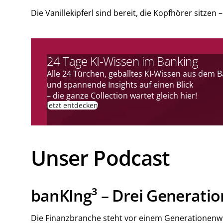
Die Vanillekipferl sind bereit, die Kopfhörer sitze
24 Tage KI-Wissen im Banking
Alle 24 Türchen, geballtes KI-Wissen aus dem 
und spannende Insights auf einen Blick
– die ganze Collection wartet gleich hier!
Jetzt entdecken
Unser Podcast
banKIng³ – Drei Generatio
Die Finanzbranche steht vor einem Generationenwec