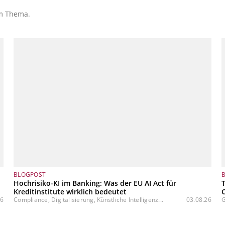
em Thema.
BLOGPOST
Hochrisiko-KI im Banking: Was der EU AI Act für
Kreditinstitute wirklich bedeutet
26
Compliance, Digitalisierung, Künstliche Intelligenz...
03.08.26
G