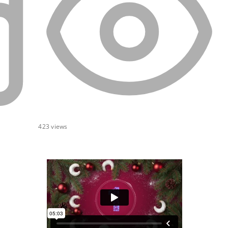
423
views