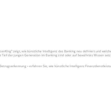
anKIng³ zeigt, wie künstliche Intelligenz das Banking neu definiert und welc
 Balanceakt zwischen Erfahrung und technologischer Disruption. Unabhängig davon, ob Sie Teil der jungen Generation im Banki
trugserkennung – erfahren Sie, wie künstliche Intelligenz Finanzdienstleistun