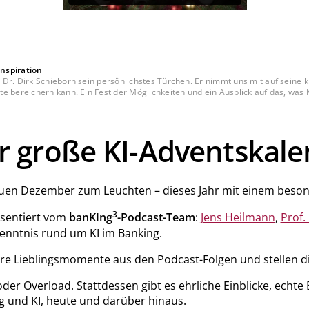
Inspiration
Dr. Dirk Schieborn sein persönlichstes Türchen. Er nimmt uns mit auf seine k
e bereichern kann. Ein Fest der Möglichkeiten und ein Ausblick auf das, was K
r große KI-Adventskale
uen Dezember zum Leuchten – dieses Jahr mit einem besonde
3
äsentiert vom
banKIng
-Podcast-Team
:
Jens Heilmann
,
Prof.
enntnis rund um KI im Banking.
re Lieblingsmomente aus den Podcast-Folgen und stellen d
der Overload. Stattdessen gibt es ehrliche Einblicke, echte
g und KI, heute und darüber hinaus.