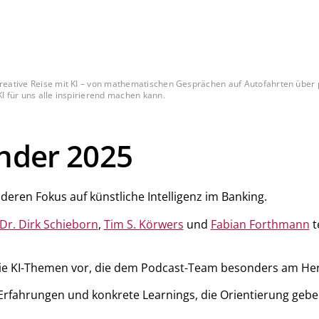
reative Reise mit KI – von mathematischen Gesprächen auf Autofahrten über per
I für uns alle inspirierend machen kann.
nder 2025
ren Fokus auf künstliche Intelligenz im Banking.
 Dr. Dirk Schieborn
,
Tim S. Körwers
und
Fabian Forthmann
t
ie KI-Themen vor, die dem Podcast-Team besonders am Her
 Erfahrungen und konkrete Learnings, die Orientierung geben