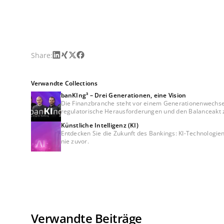
LinkedIn
Xing
X
Facebook
Share:
Verwandte Collections
banKIng³ – Drei Generationen, eine Vision
Die Finanzbranche steht vor einem Generationenwechsel –
Künstliche Intelligenz (KI)
Entdecken Sie die Zukunft des Bankings: KI-Technologien 
nie zuvor.
Verwandte Beiträge