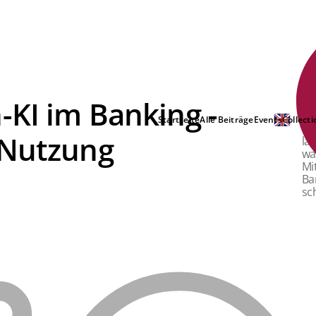
-KI im Banking -
Hi
Hö
Startseite
Alle Beiträge
Events
Collecti
he
 Nutzung
la
wa
Mi
Ba
sc