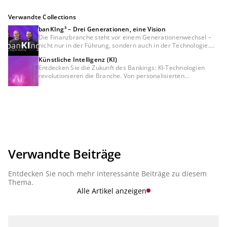
Verwandte Collections
banKIng³ – Drei Generationen, eine Vision
Die Finanzbranche steht vor einem Generationenwechsel –
nicht nur in der Führung, sondern auch in der Technologie.
Unser Podcast banKIng³ zeigt, wie künstliche Intelligenz das
Künstliche Intelligenz (KI)
Banking neu definiert und welche Rolle verschiedene
Entdecken Sie die Zukunft des Bankings: KI-Technologien
Generationen in dieser Transformation spielen. Experten
revolutionieren die Branche. Von personalisierten
diskutieren über innovative KI-Anwendungen, regulatorische
Empfehlungen bis hin zur Betrugserkennung – erfahren Sie,
Herausforderungen und den Balanceakt zwischen Erfahrung
wie künstliche Intelligenz Finanzdienstleistungen sicherer,
und technologischer Disruption. Unabhängig davon, ob Sie
effizienter und kundenorientierter gestaltet. Tauchen Sie ein
Teil der jungen Generation im Banking sind oder auf
in die Welt der Innovation und erleben Sie Banking wie nie
bewährtes Wissen setzen – banKIng³ liefert die Insights, um
zuvor.
die Zukunft aktiv mitzugestalten.
Verwandte Beiträge
Entdecken Sie noch mehr interessante Beiträge zu diesem
Thema.
Alle Artikel anzeigen