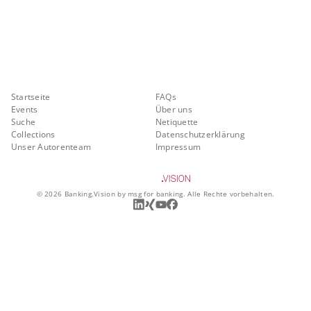
Banking.Vision ist die Kommunikationsplattform der Zukunft zu
aktuellen Themen, Trends und Innovationen der Branche Banking. Mit
einer kostenlosen Registrierung profitieren Sie von exklusiven
Einblicken, hoher Branchenexpertise und dem fundierten Austausch mit
unseren Experten.
Quicklinks
Über Banking.Vision
Startseite
FAQs
Events
Über uns
Suche
Netiquette
Collections
Datenschutzerklärung
Unser Autorenteam
Impressum
©
2026
Banking.Vision by msg for banking. Alle Rechte vorbehalten.