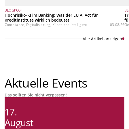
BLOGPOST
BL
Hochrisiko-KI im Banking: Was der EU AI Act für
Tr
Kreditinstitute wirklich bedeutet
fü
Compliance, Digitalisierung, Künstliche Intelligenz...
03.08.26
Ge
Alle Artikel anzeigen
Aktuelle Events
Das sollten Sie nicht verpassen!
17.
August