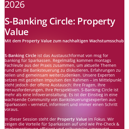
2026
S-Banking Circle: Property
Value
Mit dem Property Value zum nachhaltigen Wachstumsschub
S-Banking Circle
ist das Austauschformat von msg for
banking für Sparkassen. Regelmäßig kommen montags
Fachleute aus der Praxis zusammen, um aktuelle Themen
rund um die Banksteuerung zu diskutieren, Erfahrungen zu
teilen und gemeinsam weiterzudenken. Unsere Experten
setzen mit gezielten Impulsen den Rahmen – im Mittelpunkt
steht jedoch der offene Austausch: Ihre Fragen, Ihre
Herausforderungen, Ihre Perspektiven. S-Banking Circle ist
mehr als eine Infoveranstaltung. Es ist der Einstieg in eine
wachsende Community von Banksteuerungsexperten aus
Sparkassen – vernetzt, informiert und immer einen Schritt
voraus.
In dieser Session steht der
Property Value
im Fokus. Wir
zeigen die Vorteile für Sparkassen auf und wie Pre-Check &
Implementierung effizient und reibungslos umgesetzt