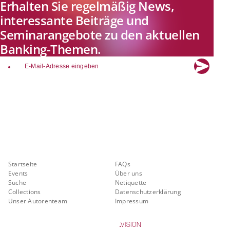
Erhalten Sie regelmäßig News,
interessante Beiträge und
Seminarangebote zu den aktuellen
Banking-Themen.
email
Explore new visions in banking.
Banking.Vision ist die Kommunikationsplattform der Zukunft zu
aktuellen Themen, Trends und Innovationen der Branche Banking. Mit
einer kostenlosen Registrierung profitieren Sie von exklusiven
Einblicken, hoher Branchenexpertise und dem fundierten Austausch mit
unseren Experten.
Quicklinks
Über Banking.Vision
Startseite
FAQs
Events
Über uns
Suche
Netiquette
Collections
Datenschutzerklärung
Unser Autorenteam
Impressum