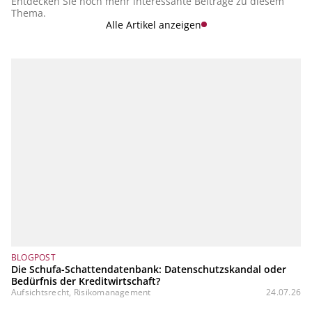
Entdecken Sie noch mehr interessante Beiträge zu diesem
Thema.
Alle Artikel anzeigen
BLOGPOST
Die Schufa-Schattendatenbank: Datenschutzskandal oder
Bedürfnis der Kreditwirtschaft?
Aufsichtsrecht, Risikomanagement
24.07.26