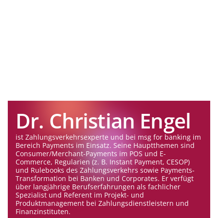
Dr. Christian Engel
ist Zahlungsverkehrsexperte und bei msg for banking im
Bereich Payments im Einsatz. Seine Hauptthemen sind
Consumer/Merchant-Payments im POS und E-
Commerce, Regularien (z. B. Instant Payment, CESOP)
und Rulebooks des Zahlungsverkehrs sowie Payments-
Transformation bei Banken und Corporates. Er verfügt
über langjährige Berufserfahrungen als fachlicher
Spezialist und Referent im Projekt- und
Produktmanagement bei Zahlungsdienstleistern und
Finanzinstituten.