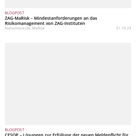
BLOGPOST
ZAG-MaRisk – Mindestanforderungen an das
Risikomanagement von ZAG-Instituten
Aufsichtsrecht, MaRisk
31.10.23
BLOGPOST
CESOP – Lösungen zur Erfüllung der neuen Meldepflicht für