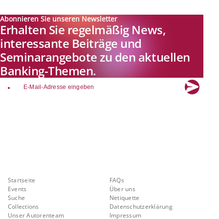
Abonnieren Sie unseren Newsletter
Erhalten Sie regelmäßig News,
interessante Beiträge und
Seminarangebote zu den aktuellen
Banking-Themen.
email
Explore new visions in banking.
Banking.Vision ist die Kommunikationsplattform der Zukunft zu
aktuellen Themen, Trends und Innovationen der Branche Banking. Mit
einer kostenlosen Registrierung profitieren Sie von exklusiven
Einblicken, hoher Branchenexpertise und dem fundierten Austausch mit
unseren Experten.
Quicklinks
Über Banking.Vision
Startseite
FAQs
Events
Über uns
Suche
Netiquette
Collections
Datenschutzerklärung
Unser Autorenteam
Impressum