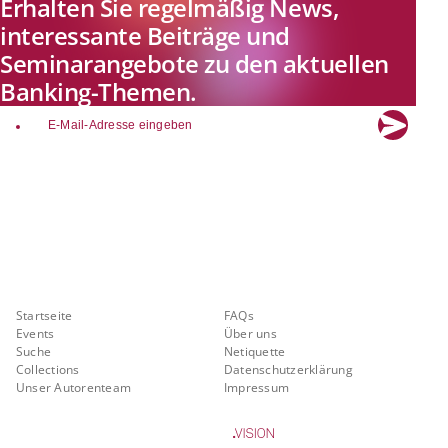
Erhalten Sie regelmäßig News,
interessante Beiträge und
Seminarangebote zu den aktuellen
Banking-Themen.
email
Explore new visions in banking.
Banking.Vision ist die Kommunikationsplattform der Zukunft zu
aktuellen Themen, Trends und Innovationen der Branche Banking. Mit
einer kostenlosen Registrierung profitieren Sie von exklusiven
Einblicken, hoher Branchenexpertise und dem fundierten Austausch mit
unseren Experten.
Quicklinks
Über Banking.Vision
Startseite
FAQs
Events
Über uns
Suche
Netiquette
Collections
Datenschutzerklärung
Unser Autorenteam
Impressum