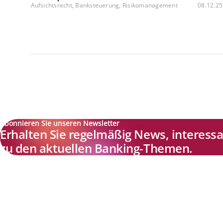
Aufsichtsrecht, Banksteuerung, Risikomanagement
08.12.25
Abonnieren Sie unseren Newsletter
Erhalten Sie regelmäßig News, interes
zu den aktuellen Banking-Themen.
Explore new visions in banking.
Banking.Vision ist die Kommunikationsplattform der Zukunft zu
aktuellen Themen, Trends und Innovationen der Branche Banking. 
einer kostenlosen Registrierung profitieren Sie von exklusiven
Einblicken, hoher Branchenexpertise und dem fundierten Austaus
mit unseren Experten.