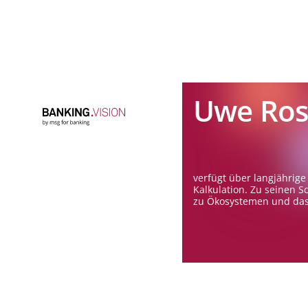
Uwe Ros
verfügt über langjähri
Kalkulation. Zu seinen 
zu Ökosystemen und da