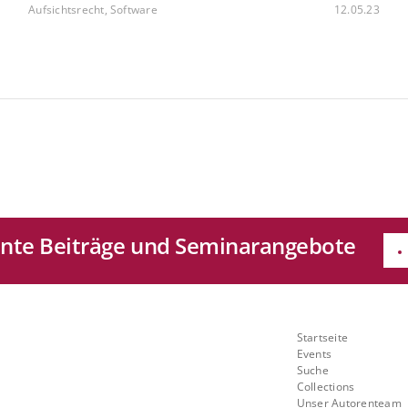
Aufsichtsrecht, Software
12.05.23
sante Beiträge und Seminarangebote
e
Quicklinks
Startseite
Mit
Events
Suche
ch
Collections
Unser Autorenteam