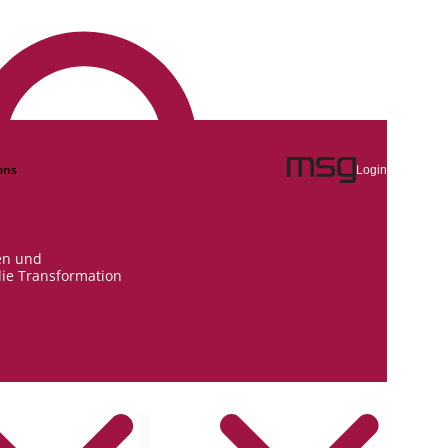
ons
Login
en und
die Transformation