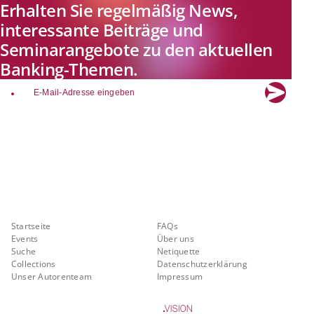
Erhalten Sie regelmäßig News,
interessante Beiträge und
Seminarangebote zu den aktuellen
Banking-Themen.
email
Explore new visions in banking.
Banking.Vision ist die Kommunikationsplattform der Zukunft zu
aktuellen Themen, Trends und Innovationen der Branche Banking. Mit
einer kostenlosen Registrierung profitieren Sie von exklusiven
Einblicken, hoher Branchenexpertise und dem fundierten Austausch mit
unseren Experten.
Quicklinks
Über Banking.Vision
Startseite
FAQs
Events
Über uns
Suche
Netiquette
Collections
Datenschutzerklärung
Unser Autorenteam
Impressum