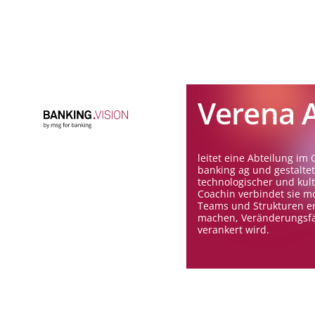
Verena 
leitet eine Abteilung im
banking ag und gestaltet
technologischer und kult
Coachin verbindet sie m
Teams und Strukturen erf
machen, Veränderungsfäh
verankert wird.