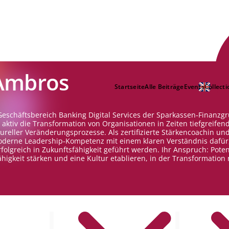
Ambros
Startseite
Alle Beiträge
Events
Collecti
 Geschäftsbereich Banking Digital Services der Sparkassen‑Finanzg
 aktiv die Transformation von Organisationen in Zeiten tiefgreifen
ureller Veränderungsprozesse. Als zertifizierte Stärkencoachin un
oderne Leadership‑Kompetenz mit einem klaren Verständnis dafür
olgreich in Zukunftsfähigkeit geführt werden. Ihr Anspruch: Poten
igkeit stärken und eine Kultur etablieren, in der Transformation 