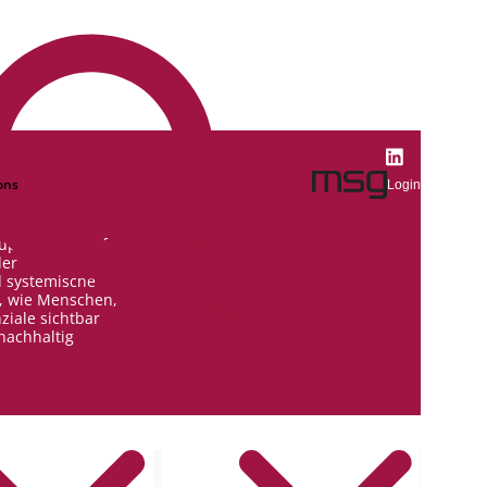
ons
Login
ruppe bei msg for
der
d systemische
, wie Menschen,
ziale sichtbar
nachhaltig