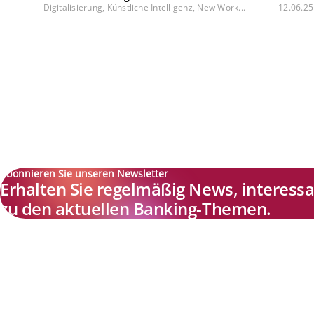
Digitalisierung, Künstliche Intelligenz, New Work...
12.06.25
Abonnieren Sie unseren Newsletter
Erhalten Sie regelmäßig News, interes
zu den aktuellen Banking-Themen.
Explore new visions in banking.
Banking.Vision ist die Kommunikationsplattform der Zukunft zu
aktuellen Themen, Trends und Innovationen der Branche Banking. 
einer kostenlosen Registrierung profitieren Sie von exklusiven
Einblicken, hoher Branchenexpertise und dem fundierten Austaus
mit unseren Experten.