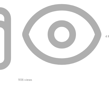
4 
906
views