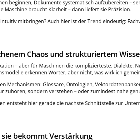
en beginnen, Dokumente systematisch aufzubereiten – sema
aschine braucht Klarheit – dann liefert sie Präzision.
tuitiv mitbringen? Auch hier ist der Trend eindeutig: Fachwi
ochenem Chaos und strukturiertem Wiss
ation – aber für Maschinen die komplizierteste. Dialekte, 
smodelle erkennen Wörter, aber nicht, was wirklich gemeint
den Mechanismen: Glossare, Ontologien, Vektordatenbanken 
ur zuhören, sondern verstehen – oder zumindest nahe genug
nen entsteht hier gerade die nächste Schnittstelle zur Unte
er sie bekommt Verstärkung