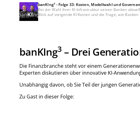
banKIng³ - Folge 33: Kosten, Modellwahl und Governan
Bei der Wahl ihrer KI-Infrastruktur setzen Banken aktu
Blick auf steigende KI-Kosten und die Frage, wie Banke
3
ban
KI
ng
– Drei Generatio
Die Finanzbranche steht vor einem Generationenwec
Experten diskutieren über innovative KI-Anwendun
Unabhängig davon, ob Sie Teil der jungen Generati
Zu Gast in dieser Folge: