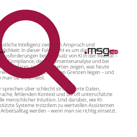
nstliche Intelligenz zwischen Anspruch und
rklichkeit: In dieser Folge geht es um die praktischen
ons
Login
rausforderungen beim Einsatz von KI in der Realität –
 der Compliance, der Dokumentenanalyse und bei
ice Interfaces. Unsere Experten zeigen, was heute
reits technisch möglich ist, wo Grenzen liegen – und
e man sie verschiebt.
r sprechen über schlecht strukturierte Daten,
rache, fehlenden Kontext und die oft unterschätzte
lle menschlicher Intuition. Und darüber, wie KI-
stützte Systeme trotzdem zu wertvollen Assistenten
 Arbeitsalltag werden – wenn man sie richtig einsetzt.