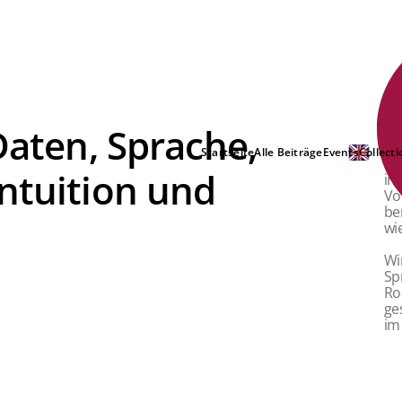
Daten, Sprache,
Kü
Wi
Startseite
Alle Beiträge
Events
Collecti
He
ntuition und
in
Vo
be
wi
Wi
Sp
Ro
ge
im