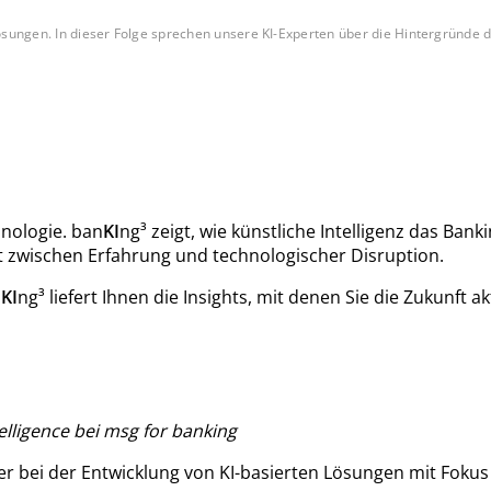
 Lösungen. In dieser Folge sprechen unsere KI-Experten über die Hintergründ
nologie. ban
KI
ng³ zeigt, wie künstliche Intelligenz das Ban
 zwischen Erfahrung und technologischer Disruption.
n
KI
ng³ liefert Ihnen die Insights, mit denen Sie die Zukunft a
telligence bei msg for banking
ter bei der Entwicklung von KI-basierten Lösungen mit Fok