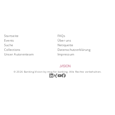
Banking.Vision ist die Kommunikationsplattform der Zukunft zu
aktuellen Themen, Trends und Innovationen der Branche Banking. Mit
einer kostenlosen Registrierung profitieren Sie von exklusiven
Einblicken, hoher Branchenexpertise und dem fundierten Austausch mit
unseren Experten.
Quicklinks
Über Banking.Vision
Startseite
FAQs
Events
Über uns
Suche
Netiquette
Collections
Datenschutzerklärung
Unser Autorenteam
Impressum
©
2026
Banking.Vision by msg for banking. Alle Rechte vorbehalten.