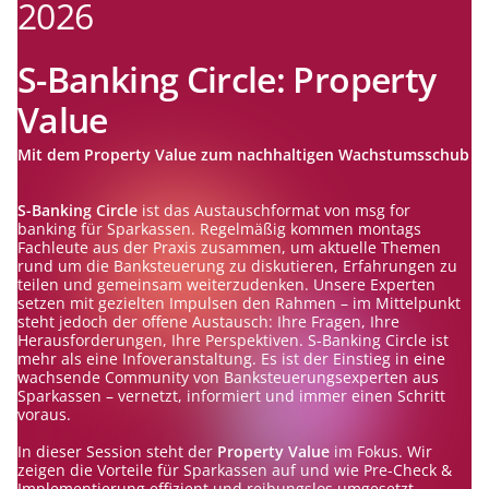
2026
S-Banking Circle: Property
Value
Mit dem Property Value zum nachhaltigen Wachstumsschub
S-Banking Circle
ist das Austauschformat von msg for
banking für Sparkassen. Regelmäßig kommen montags
Fachleute aus der Praxis zusammen, um aktuelle Themen
rund um die Banksteuerung zu diskutieren, Erfahrungen zu
teilen und gemeinsam weiterzudenken. Unsere Experten
setzen mit gezielten Impulsen den Rahmen – im Mittelpunkt
steht jedoch der offene Austausch: Ihre Fragen, Ihre
Herausforderungen, Ihre Perspektiven. S-Banking Circle ist
mehr als eine Infoveranstaltung. Es ist der Einstieg in eine
wachsende Community von Banksteuerungsexperten aus
Sparkassen – vernetzt, informiert und immer einen Schritt
voraus.
In dieser Session steht der
Property Value
im Fokus. Wir
zeigen die Vorteile für Sparkassen auf und wie Pre-Check &
Implementierung effizient und reibungslos umgesetzt