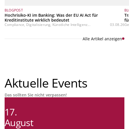
BLOGPOST
BL
Hochrisiko-KI im Banking: Was der EU AI Act für
Tr
Kreditinstitute wirklich bedeutet
fü
Compliance, Digitalisierung, Künstliche Intelligenz...
03.08.26
Ge
Alle Artikel anzeigen
Aktuelle Events
Das sollten Sie nicht verpassen!
17.
August