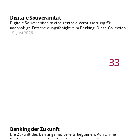
Digitale Souveränität
Digitale Souveränität ist eine zentrale Voraussetzung für
nachhaltige Entscheidungsfähigkeit im Banking. Diese Collection
beleuchtet systematisch die relevanten Dimensionen, von
19. Juni 2026
Datenhoheit über technologische Abhängigkeiten bis hin zu
Resilienz und Governance. Hier erfahren Sie, wie Sie komplexe
Zusammenhänge einordnen und fundierte strategische
Entscheidungen treffen.
33
Banking der Zukunft
Die Zukunft des Bankings hat bereits begonnen. Von Online