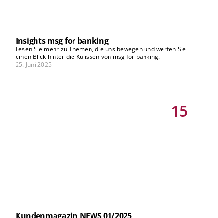
unseres Kundenmagazins NEWS wider: Unsere Experten geben
Ihnen praxisorientierte Handlungsempfehlungen für eine KI-
Roadmap, informieren Sie über Alternativen zu US-Cloud-
Anbietern in geopolitisch volatilen Zeiten und zeigen, wie in der
Softwareentwicklung durch Kubernetes sowohl Nachhaltigkeit als
Insights msg for banking
auch Datensouveränität erreicht werden kann. Außerdem richten
Lesen Sie mehr zu Themen, die uns bewegen und werfen Sie
sie den Blick auf die Chancen eines nachhaltigen
einen Blick hinter die Kulissen von msg for banking.
Konsumentenkreditangebots, auf die Möglichkeiten eines
25. Juni 2025
Bewertungstools für die Finanzierung energetischer Sanierungen,
auf den Status quo der Eigenkapitalsteuerung sowie auf die
Umsetzung der CSRBB in der Praxis und vieles mehr. Bleiben Sie
zuversichtlich, wir freuen uns darauf, gemeinsam mit Ihnen das
Banking der Zukunft zu gestalten. Ich wünsche Ihnen eine
15
entspannte Sommerzeit und eine interessante Lektüre. Dr. Frank
Schlottmann Vorstandsvorsitzender
Kundenmagazin NEWS 01/2025