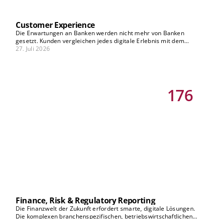
Customer Experience
Die Erwartungen an Banken werden nicht mehr von Banken
gesetzt. Kunden vergleichen jedes digitale Erlebnis mit dem
besten, das sie kennen – branchenübergreifend, in Echtzeit, auf
27. Juli 2026
jedem Kanal. Wer CX als Optimierungsprojekt versteht, denkt zu
kurz. Die eigentliche Frage ist: Wie wird Customer Experience zum
Kern des Geschäftsmodells – nicht nur zur Verbesserung
bestehender Prozesse, sondern als Treiber für neue Erlösquellen,
Kundenbindung und Differenzierung? Unsere Banking-Vision-
176
Beiträge zu CX zeigen, welche strategischen Weichenstellungen
jetzt nötig sind.
Finance, Risk & Regulatory Reporting
Die Finanzwelt der Zukunft erfordert smarte, digitale Lösungen.
Die komplexen branchenspezifischen, betriebswirtschaftlichen