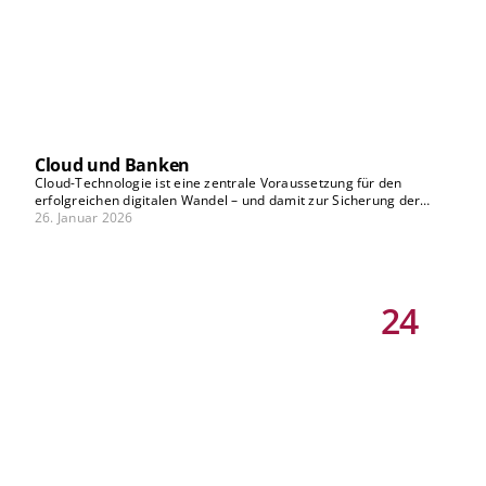
Cloud und Banken
Cloud-Technologie ist eine zentrale Voraussetzung für den
erfolgreichen digitalen Wandel – und damit zur Sicherung der
langfristigen Wettbewerbsfähigkeit. Das gilt auch für Banken. Wie
26. Januar 2026
die Reise in die Cloud für Banken zum Erfolg wird und welche
Vorteile, Chancen, Nutzen und Risiken Cloud-Technologien für
Banken mit sich bringen, analysieren unsere Experten in dieser
Serie.
24