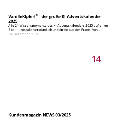
VanilleKIpferl²⁴ - der große KI-Adventskalender
2025
Alle 24 Wissensmomente des KI-Adventskalenders 2025 auf einen
Blick – kompakt, verständlich und direkt aus der Praxis. Von
Hörerfragen über Highlights aus den Podcast-Folgen bis zu
24. Dezember 2025
persönlichen Einblicken des banKIng³-Cast: Die Collection bietet
ehrliche Erfahrungen, konkrete Learnings und inspirierende
Impulse rund um künstliche Intelligenz im Banking – perfekt zum
Nachlesen, Entdecken oder Wiederholen.
14
Kundenmagazin NEWS 03/2025