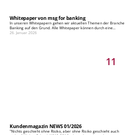
Whitepaper von msg for banking
In unseren Whitepapern gehen wir aktuellen Themen der Branche
Banking auf den Grund. Alle Whitepaper können durch eine
Registrierung auf unserer Plattform kostenfrei heruntergeladen
26. Januar 2026
werden.
11
Kundenmagazin NEWS 01/2026
"Nichts geschieht ohne Risiko, aber ohne Risiko geschieht auch